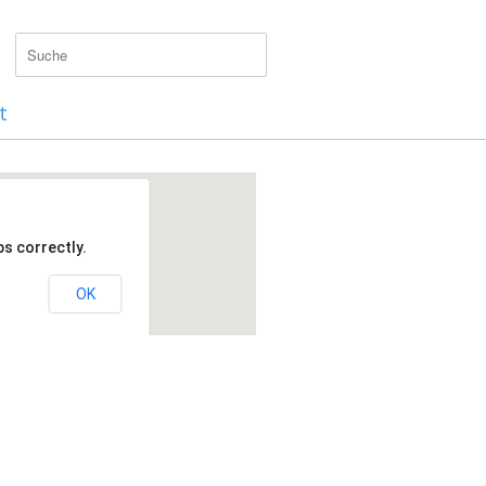
t
s correctly.
OK