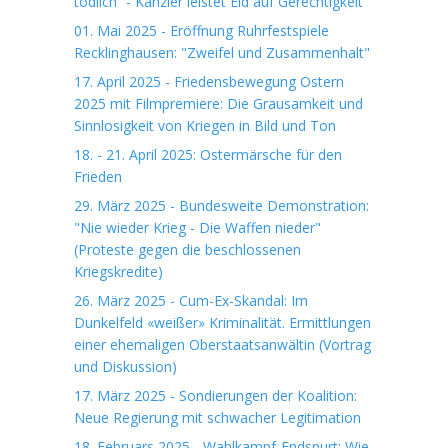
tödlich“ - Kanzler leistet Eid auf Gerechtigkeit
01. Mai 2025 - Eröffnung Ruhrfestspiele
Recklinghausen: "Zweifel und Zusammenhalt"
17. April 2025 - Friedensbewegung Ostern
2025 mit Filmpremiere: Die Grausamkeit und
Sinnlosigkeit von Kriegen in Bild und Ton
18. - 21. April 2025: Ostermärsche für den
Frieden
29. März 2025 - Bundesweite Demonstration:
"Nie wieder Krieg - Die Waffen nieder"
(Proteste gegen die beschlossenen
Kriegskredite)
26. März 2025 - Cum-Ex-Skandal: Im
Dunkelfeld «weißer» Kriminalität. Ermittlungen
einer ehemaligen Oberstaatsanwältin (Vortrag
und Diskussion)
17. März 2025 - Sondierungen der Koalition:
Neue Regierung mit schwacher Legitimation
18. Februars 2025 - Wahlkampf-Endspurt: Wie