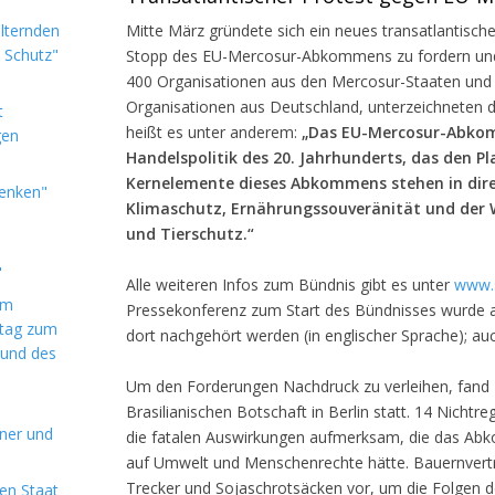
alternden
Mitte März gründete sich ein neues transatlantis
e Schutz"
Stopp des EU-Mercosur-Abkommens zu fordern und 
400 Organisationen aus den Mercosur-Staaten und 
Organisationen aus Deutschland, unterzeichneten 
t
heißt es unter anderem:
„Das EU-Mercosur-Abkom
gen
Handelspolitik des 20. Jahrhunderts, das den Plan
Kernelemente dieses Abkommens stehen in dir
denken"
Klimaschutz, Ernährungssouveränität und der
und Tierschutz.“
"
Alle weiteren Infos zum Bündnis gibt es unter
www.
im
Pressekonferenz zum Start des Bündnisses wurde 
ntag zum
dort nachgehört werden (in englischer Sprache); au
 und des
Um den Forderungen Nachdruck zu verleihen, fand 
Brasilianischen Botschaft in Berlin statt. 14 Nicht
aner und
die fatalen Auswirkungen aufmerksam, die das Ab
auf Umwelt und Menschenrechte hätte. Bauernvert
Trecker und Sojaschrotsäcken vor, um die Folgen de
en Staat