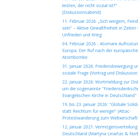
leisten, der nicht sozial ist?"
(Diskussionsabend)
11. Februar 2026: „Sich weigern, Fein
sein“ – Aktive Gewaltfreiheit in Zeiten
Unfrieden und Krieg
04. Februar 2026 - Atomare Aufrüstun
Europa: Der Ruf nach der europäisch
Atombombe
31. Januar 2026: Friedensbewegung u
soziale Frage (Vortrag und Diskussion
22. Januar 2026: Wortmeldung zur Dis
um die sogenannte "Friedensdenkschri
Evangelischen Kirche in Deutschland"
19. bis 23. Januar 2026: "Globale Solida
statt Reichtum für wenige!" (Attac-
Protestwanderung zum Weltwirschaft
12. Januar 2021: Vermögensverteilung 
Deutschland (Martyna Linartas & Nor