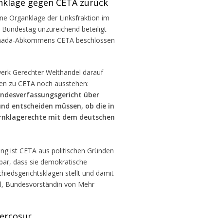
nklage gegen CETA zurück
ne Organklage der Linksfraktion im
 Bundestag unzureichend beteiligt
Kanada-Abkommens CETA beschlossen
erk Gerechter Welthandel darauf
ngen zu CETA noch ausstehen:
Bundesverfassungsgericht über
d entscheiden müssen, ob die in
ernklagerechte mit dem deutschen
ng ist CETA aus politischen Gründen
gbar, dass sie demokratische
chiedsgerichtsklagen stellt und damit
del, Bundesvorständin von Mehr
Mercosur