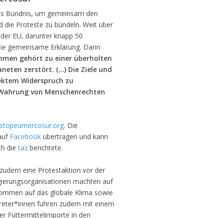
ches Bündnis, um gemeinsam den
die Proteste zu bündeln. Weit über
der EU, darunter knapp 50
die gemeinsame Erklärung. Darin
men gehört zu einer überholten
eten zerstört. (...) Die Ziele und
ektem Widerspruch zu
 Wahrung von Menschenrechten
stopeumercosur.org
. Die
auf
Facebook
übertragen und kann
ch die
taz
berichtete.
zudem eine Protestaktion vor der
regierungsorganisationen machten auf
kommen auf das globale Klima sowie
reter*innen fuhren zudem mit einem
r Futtermittelimporte in den