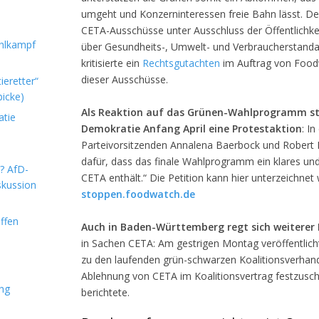
umgeht und Konzerninteressen freie Bahn lässt. D
CETA-Ausschüsse unter Ausschluss der Öffentlichke
hlkampf
über Gesundheits-, Umwelt- und Verbraucherstandard
kritisierte ein
Rechtsgutachten
im Auftrag von Food
dieser Ausschüsse.
ieretter“
icke)
Als Reaktion auf das Grünen-Wahlprogramm s
atie
Demokratie Anfang April eine Protestaktion
: In
Parteivorsitzenden Annalena Baerbock und Robert H
dafür, dass das finale Wahlprogramm ein klares un
m? AfD-
CETA enthält.“ Die Petition kann hier unterzeichnet
skussion
stoppen.foodwatch.de
ffen
Auch in Baden-Württemberg regt sich weiterer 
in Sachen CETA: Am gestrigen Montag veröffentlic
zu den laufenden grün-schwarzen Koalitionsverhandl
Ablehnung von CETA im Koalitionsvertrag festzusch
ung
berichtete.