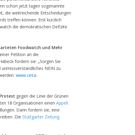
enn schon jetzt tagen sogenannte
it, die weitreichende Entscheidungen
s treffen können. Erst kürzlich
watch die demokratischen Defizite
tarteten Foodwatch und Mehr
 einer Petition an die
abeck fordern sie: „Sorgen Sie
d unmissverständliches NEIN zu
 werden:
www.ceta-
Protest
gegen die Linie der Grünen
hten 18 Organisationen einen
Appell
ungen. Darin fordern sie, eine
reiben. Die
Stuttgarter Zeitung