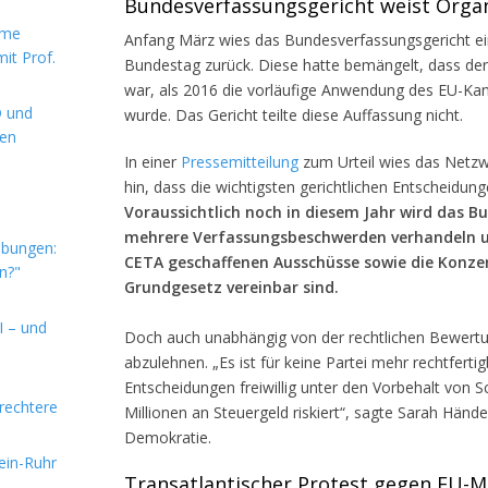
Bundesverfassungsgericht weist Orga
rme
Anfang März wies das Bundesverfassungsgericht ei
it Prof.
Bundestag zurück. Diese hatte bemängelt, dass der
war, als 2016 die vorläufige Anwendung des EU-
D und
wurde. Das Gericht teilte diese Auffassung nicht.
hen
In einer
Pressemitteilung
zum Urteil wies das Netzw
hin, dass die wichtigsten gerichtlichen Entscheidu
Voraussichtlich noch in diesem Jahr wird das 
mehrere Verfassungsbeschwerden verhandeln un
ebungen:
CETA geschaffenen Ausschüsse sowie die Konz
n?"
Grundgesetz vereinbar sind.
I – und
Doch auch unabhängig von der rechtlichen Bewertu
abzulehnen. „Es ist für keine Partei mehr rechtferti
Entscheidungen freiwillig unter den Vorbehalt von S
rechtere
Millionen an Steuergeld riskiert“, sagte Sarah Hän
Demokratie.
hein-Ruhr
Transatlantischer Protest gegen EU-