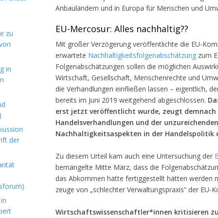
Anbauländern und in Europa für Menschen und Umwe
EU-Mercosur: Alles nachhaltig??
de zu
 von
Mit großer Verzögerung veröffentlichte die EU-Kom
erwartete
Nachhaltigkeitsfolgenabschätzung
zum E
Folgenabschätzungen sollen die möglichen Auswi
g in
Wirtschaft, Gesellschaft, Menschenrechte und Umwe
en
die Verhandlungen einfließen lassen – eigentlich, 
bereits im Juni 2019 weitgehend abgeschlossen.
Da
nd
erst jetzt veröffentlicht wurde, zeugt demnach
)
Handelsverhandlungen und der unzureichenden
kussion
Nachhaltigkeitsaspekten in der Handelspolitik 
ft der
Zu diesem Urteil kam auch eine Untersuchung der
rität
bemängelte Mitte März, dass die Folgenabschätzung
das Abkommen hätte fertiggestellt hätten werden mü
sforum)
zeuge von „schlechter Verwaltungspraxis“ der EU-
in
bert
Wirtschaftswissenschaftler*innen kritisieren 