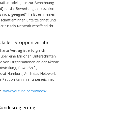
chaftsmodelle, die zur Berechnung
d] für die Bewertung der sozialen
icht geeignet“, heißt es in einem
nschaftler*innen unterzeichnet und
le2Brussels Network veröffentlicht
killer. Stoppen wir ihn!
rta-Vertrag ist erfolgreich
 über eine Millionen Unterschriften
he von Organisationen an der Aktion:
twicklung, PowerShift,
tsrat Hamburg. Auch das Netzwerk
 Petition kann hier unterzeichnet
n
.
e:
www.youtube.com/watch?
 Bundesregierung