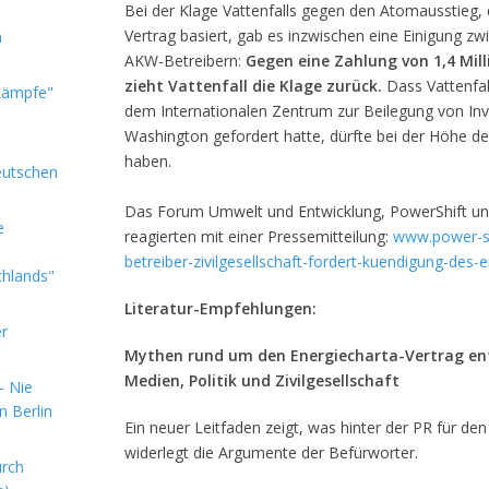
Bei der Klage Vattenfalls gegen den Atomausstieg,
Vertrag basiert, gab es inzwischen eine Einigung z
m
AKW-Betreibern:
Gegen eine Zahlung von 1,4 Mil
zieht Vattenfall die Klage zurück.
Dass Vattenfall
kämpfe"
dem Internationalen Zentrum zur Beilegung von Inves
Washington gefordert hatte, dürfte bei der Höhe de
haben.
eutschen
Das Forum Umwelt und Entwicklung, PowerShift un
e
reagierten mit einer Pressemitteilung:
www.power-sh
betreiber-zivilgesellschaft-fordert-kuendigung-des-
chlands"
Literatur-Empfehlungen:
er
Mythen rund um den Energiecharta-Vertrag ent
Medien, Politik und Zivilgesellschaft
- Nie
n Berlin
Ein neuer Leitfaden zeigt, was hinter der PR für de
widerlegt die Argumente der Befürworter.
urch