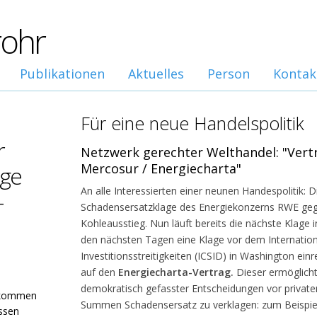
rohr
Publikationen
Aktuelles
Person
Kontak
Für eine neue Handelspolitik
r
Netzwerk gerechter Welthandel: "Vert
Mercosur / Energiecharta"
äge
An alle Interessierten einer neunen Handespolitik: 
-
Schadensersatzklage des Energiekonzerns RWE geg
Kohleausstieg. Nun läuft bereits die nächste Klage i
den nächsten Tagen eine Klage vor dem Internatio
Investitionsstreitigkeiten (ICSID) in Washington ein
auf den
Energiecharta-Vertrag.
Dieser ermöglich
demokratisch gefasster Entscheidungen vor private
abkommen
Summen Schadensersatz zu verklagen: zum Beispiel
ssen