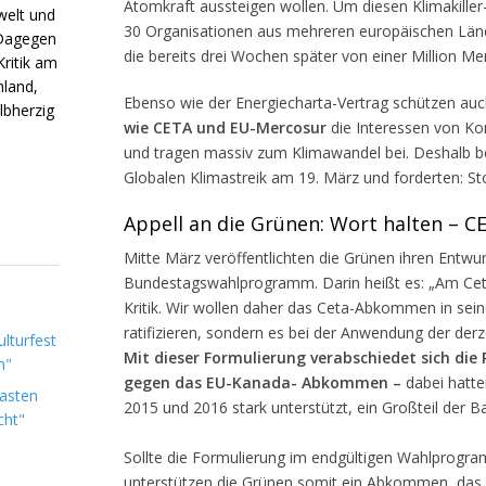
Atomkraft aussteigen wollen. Um diesen Klimakiller
welt und
30 Organisationen aus mehreren europäischen Län
 Dagegen
die bereits drei Wochen später von einer Million M
Kritik am
land,
Ebenso wie der Energiecharta-Vertrag schützen au
lbherzig
wie CETA und EU-Mercosur
die Interessen von K
und tragen massiv zum Klimawandel bei. Deshalb be
Globalen Klimastreik am 19. März und forderten: Sto
Appell an die Grünen: Wort halten – C
Mitte März veröffentlichten die Grünen ihren Entwur
Bundestagswahlprogramm. Darin heißt es: „Am Ce
Kritik. Wir wollen daher das Ceta-Abkommen in sein
ratifizieren, sondern es bei der Anwendung der derz
lturfest
Mit dieser Formulierung verabschiedet sich die 
n"
gegen das EU-Kanada- Abkommen –
dabei hatte
Lasten
2015 und 2016 stark unterstützt, ein Großteil der B
cht"
Sollte die Formulierung im endgültigen Wahlpro
unterstützen die Grünen somit ein Abkommen, das 