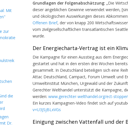
Grundlagen der Folgenabschätzung
: „Die Wirts
dieser angeblichen Gewinne verwendet werden, [sin
l: Mit
und ökologischen Auswirkungen dieses Abkommens n
en"
Offenen Brief
, der von knapp 200 Wirtschaftswisse
vom zivilgesellschaftlichen transatlantischen Seatt
e zur
wurde.
mokratie
Der Energiecharta-Vertrag ist ein Klima
Die Kampagne für einen Ausstieg aus dem Energiecha
ulstreik
gestartet und hat in den ersten drei Wochen bereits
gesammelt. In Deutschland beteiligen sich eine Rei
Attac Deutschland, Campact, Forum Umwelt und En
utschen
Umweltinstitut München, Urgewald und der Zukunf
Gerechter Welthandel unterstützt die Kampagne, die
ind die
werden:
www.gerechter-welthandel.org/ect-stoppe
er
Ein kurzes Kampagnen-Video findet sich auf youtub
ird
v=U3JSjBLxVGs
sagen
Einigung zwischen Vattenfall und der
mit Dr.