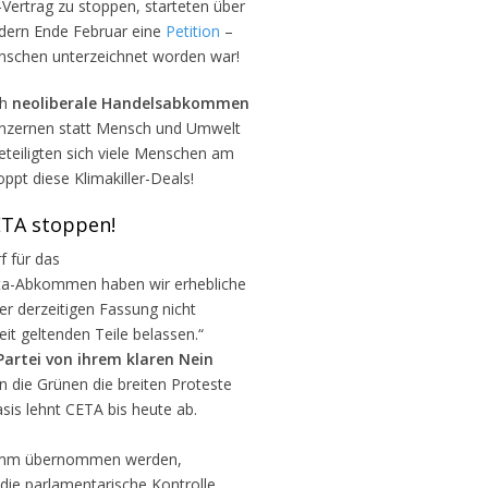
-Vertrag zu stoppen, starteten über
dern Ende Februar eine
Petition
–
enschen unterzeichnet worden war!
ch
neoliberale Handelsabkommen
onzernen statt Mensch und Umwelt
teiligten sich viele Menschen am
ppt diese Klimakiller-Deals!
ETA stoppen!
f für das
ta-Abkommen haben wir erhebliche
er derzeitigen Fassung nicht
eit geltenden Teile belassen.“
Partei von ihrem klaren Nein
n die Grünen die breiten Proteste
asis lehnt CETA bis heute ab.
gramm übernommen werden,
die parlamentarische Kontrolle