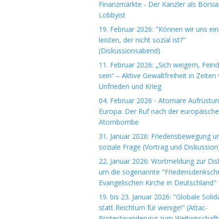
Finanzmärkte - Der Kanzler als Börsi
Lobbyist
19. Februar 2026: "Können wir uns ein
leisten, der nicht sozial ist?"
(Diskussionsabend)
11. Februar 2026: „Sich weigern, Fein
sein“ – Aktive Gewaltfreiheit in Zeiten
Unfrieden und Krieg
04. Februar 2026 - Atomare Aufrüstun
Europa: Der Ruf nach der europäisch
Atombombe
31. Januar 2026: Friedensbewegung u
soziale Frage (Vortrag und Diskussion
22. Januar 2026: Wortmeldung zur Dis
um die sogenannte "Friedensdenkschri
Evangelischen Kirche in Deutschland"
19. bis 23. Januar 2026: "Globale Solida
statt Reichtum für wenige!" (Attac-
Protestwanderung zum Weltwirschaft