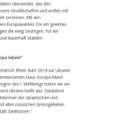
bildern überwindet, das den
unsere Gesellschaften und wollen mit
kt zerstören. Mit den
den Europawahlen: Für ein geeintes
en die ewig Gestrigen. Für ein
und dauerhaft stabilen
opa leben!"
rmarsch Rhein Ruhr 2014 zur Ukraine
im gemeinsamen Haus Europa leben!
ginn des I. Weltkriegs treten wir ein
therd Ukraine heißt das: Eskalation
Manöver der ukrainischen und
d allen russischen Grenzgebieten
tatt Sanktionen."