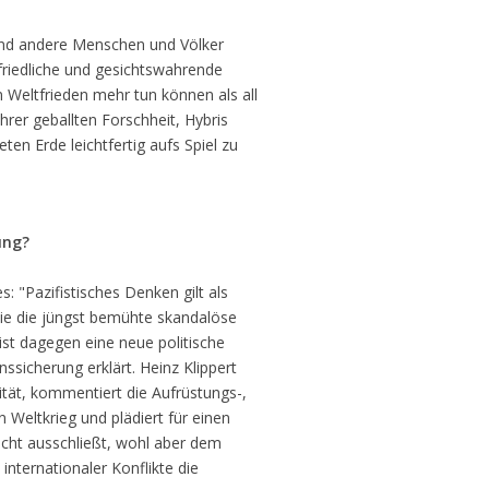
 und andere Menschen und Völker
friedliche und gesichtswahrende
n Weltfrieden mehr tun können als all
ihrer geballten Forschheit, Hybris
en Erde leichtfertig aufs Spiel zu
ung?
: "Pazifistisches Denken gilt als
 wie die jüngst bemühte skandalöse
st dagegen eine neue politische
nssicherung erklärt. Heinz Klippert
ität, kommentiert die Aufrüstungs-,
Weltkrieg und plädiert für einen
icht ausschließt, wohl aber dem
internationaler Konflikte die