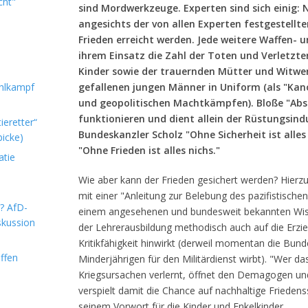
cht"
sind Mordwerkzeuge. Experten sind sich einig:
angesichts der von allen Experten festgestellte
Frieden erreicht werden. Jede weitere Waffen- 
ihrem Einsatz die Zahl der Toten und Verletzten
Kinder sowie der trauernden Mütter und Witwen
hlkampf
gefallenen jungen Männer in Uniform (als "Kan
und geopolitischen Machtkämpfen). Bloße "Abs
funktionieren und dient allein der Rüstungsind
ieretter“
Bundeskanzler Scholz "Ohne Sicherheit ist alles
icke)
"Ohne Frieden ist alles nichs."
atie
Wie aber kann der Frieden gesichert werden? Hierzu
mit einer "Anleitung zur Belebung des pazifistische
m? AfD-
einem angesehenen und bundesweit bekannten Wiss
skussion
der Lehrerausbildung methodisch auch auf die Erzi
Kritikfähigkeit hinwirkt (derweil momentan die Bun
ffen
Minderjährigen für den Militärdienst wirbt). "Wer d
Kriegsursachen verlernt, öffnet den Demagogen und
verspielt damit die Chance auf nachhaltige Friedenss
seinem Vorwort für die Kinder und Enkelkinder.