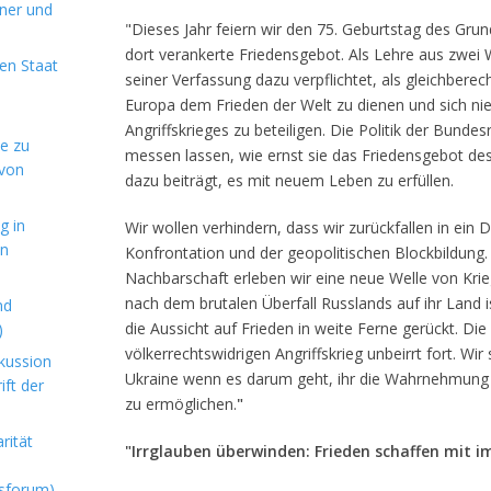
aner und
"Dieses Jahr feiern wir den 75. Geburtstag des Gru
dort verankerte Friedensgebot. Als Lehre aus zwei 
en Staat
seiner Verfassung dazu verpflichtet, als gleichberec
Europa dem Frieden der Welt zu dienen und sich nie
Angriffskrieges zu beteiligen. Die Politik der Bund
de zu
messen lassen, wie ernst sie das Friedensgebot d
 von
dazu beiträgt, es mit neuem Leben zu erfüllen.
g in
Wir wollen verhindern, dass wir zurückfallen in ein 
en
Konfrontation und der geopolitischen Blockbildung.
Nachbarschaft erleben wir eine neue Welle von Krie
nach dem brutalen Überfall Russlands auf ihr Land i
nd
die Aussicht auf Frieden in weite Ferne gerückt. Die
)
völkerrechtswidrigen Angriffskrieg unbeirrt fort. Wir
kussion
Ukraine wenn es darum geht, ihr die Wahrnehmung i
ft der
zu ermöglichen.
"
rität
"Irrglauben überwinden: Frieden schaffen mit 
sforum)