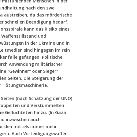
e mitfühlenden Menschen in der
 Grundhaltung nach den zwei
a austreiben, da das mörderische
er schnellen Beendigung bedarf.
onsspirale kann das Risiko eines
 Waffenstillstand und
wüstungen in der Ukraine und in
Leitmedien sind hingegen im rein
kenfalle gefangen. Politische
urch Anwendung militärischer
ine "Gewinner" oder Sieger"
den Seiten. Die Steigerung der
r Tötungsmaschinerie.
n Seiten (nach Schätzung der UNO)
krüppelten und Verstümmelten
e Geflüchteten hinzu. (In Gaza
und inzwischen auch
Morden mittels immer mehr
igern. Auch Verteidigungswaffen