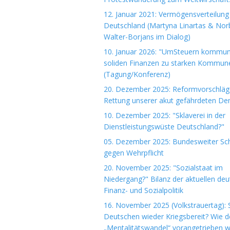
12. Januar 2021: Vermögensverteilung 
Deutschland (Martyna Linartas & Nor
Walter-Borjans im Dialog)
10. Januar 2026: "UmSteuern kommuna
soliden Finanzen zu starken Kommun
(Tagung/Konferenz)
20. Dezember 2025: Reformvorschläg
Rettung unserer akut gefährdeten De
10. Dezember 2025: "Sklaverei in der
Dienstleistungswüste Deutschland?"
05. Dezember 2025: Bundesweiter Sch
gegen Wehrpflicht
20. November 2025: "Sozialstaat im
Niedergang?" Bilanz der aktuellen de
Finanz- und Sozialpolitik
16. November 2025 (Volkstrauertag): S
Deutschen wieder Kriegsbereit? Wie d
„Mentalitätswandel“ vorangetrieben w