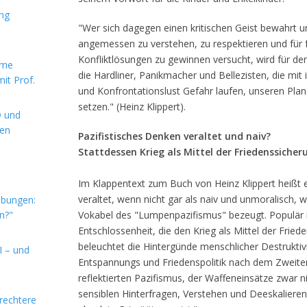
ung
"Wer sich dagegen einen kritischen Geist bewahrt
angemessen zu verstehen, zu respektieren und für 
Konfliktlösungen zu gewinnen versucht, wird für de
rme
die Hardliner, Panikmacher und Bellezisten, die mit 
it Prof.
und Konfrontationslust Gefahr laufen, unseren Planet
setzen." (Heinz Klippert).
D und
hen
Pazifistisches Denken veraltet und naiv?
Stattdessen Krieg als Mittel der Friedenssicher
Im Klappentext zum Buch von Heinz Klippert heißt es
veraltet, wenn nicht gar als naiv und unmoralisch,
ebungen:
n?"
Vokabel des "Lumpenpazifismus" bezeugt. Populär i
Entschlossenheit, die den Krieg als Mittel der Friede
beleuchtet die Hintergünde menschlicher Destruktiv
I – und
Entspannungs und Friedenspolitik nach dem Zweiten 
reflektierten Pazifismus, der Waffeneinsätze zwar n
sensiblen Hinterfragen, Verstehen und Deeskalieren 
rechtere