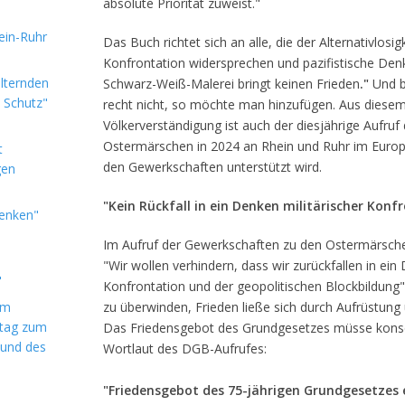
absolute Priorität zuweist."
hein-Ruhr
Das Buch richtet sich an alle, die der Alternativlosigk
Konfrontation widersprechen und pazifistische De
alternden
Schwarz-Weiß-Malerei bringt keinen Frieden
."
Und b
e Schutz"
recht nicht, so möchte man hinzufügen. Aus diesem
Völkerverständigung ist auch der diesjährige Aufru
Ostermärschen in 2024 an Rhein und Ruhr im Europ
t
den Gewerkschaften unterstützt wird.
gen
"Kein Rückfall in ein Denken militärischer Konf
denken"
Im Aufruf der Gewerkschaften zu den Ostermärschen 
"Wir wollen verhindern, dass wir zurückfallen in ein
"
Konfrontation und der geopolitischen Blockbildung".
im
zu überwinden, Frieden ließe sich durch Aufrüstun
ntag zum
Das Friedensgebot des Grundgesetzes müsse konse
 und des
Wortlaut des DGB-Aufrufes:
"Friedensgebot des 75-jährigen Grundgesetzes