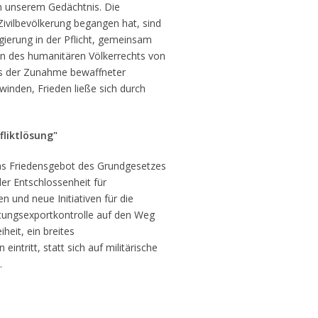
in unserem Gedächtnis. Die
ivilbevölkerung begangen hat, sind
gierung in der Pflicht, gemeinsam
en des humanitären Völkerrechts von
hts der Zunahme bewaffneter
rwinden, Frieden ließe sich durch
liktlösung"
das Friedensgebot des Grundgesetzes
ler Entschlossenheit für
n und neue Initiativen für die
tungsexportkontrolle auf den Weg
iheit, ein breites
intritt, statt sich auf militärische
.