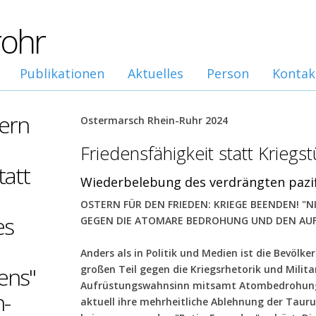
rohr
Publikationen
Aktuelles
Person
Kontak
tern
Ostermarsch Rhein-Ruhr 2024
Friedensfähigkeit statt Kriegst
tatt
Wiederbelebung des verdrängten pazi
OSTERN FÜR DEN FRIEDEN: KRIEGE BEENDEN! "NI
es
GEGEN DIE ATOMARE BEDROHUNG UND DEN AU
Anders als in Politik und Medien ist die Bevölk
ens"
großen Teil gegen die Kriegsrhetorik und Milita
Aufrüstungswahnsinn mitsamt Atombedrohung e
n-
aktuell ihre mehrheitliche Ablehnung der Tauru