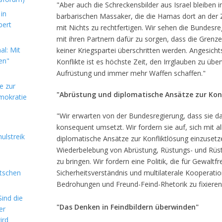
"Aber auch die Schreckensbilder aus Israel bleiben 
in
barbarischen Massaker, die die Hamas dort an der Z
bert
mit Nichts zu rechtfertigen. Wir sehen die Bundesre
mit ihren Partnern dafür zu sorgen, dass die Grenz
l: Mit
keiner Kriegspartei überschritten werden. Angesic
en"
Konflikte ist es höchste Zeit, den Irrglauben zu übe
Aufrüstung und immer mehr Waffen schaffen."
e zur
"Abrüstung und diplomatische Ansätze zur Konf
mokratie
"Wir erwarten von der Bundesregierung, dass sie 
konsequent umsetzt. Wir fordern sie auf, sich mit al
ulstreik
diplomatische Ansätze zur Konfliktlösung einzusetze
Wiederbelebung von Abrüstung, Rüstungs- und Rüs
zu bringen. Wir fordern eine Politik, die für Gewaltfre
utschen
Sicherheitsverständnis und multilaterale Kooperation e
Bedrohungen und Freund-Feind-Rhetorik zu fixieren
ind die
"Das Denken in Feindbildern überwinden"
er
ird