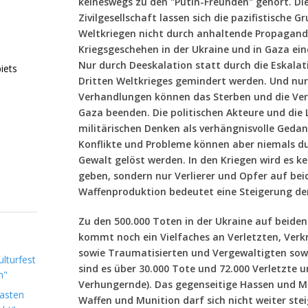
keineswegs zu den "Putin-Freunden" gehört. Di
Zivilgesellschaft lassen sich die pazifistische
Weltkriegen nicht durch anhaltende Propagand
Kriegsgeschehen in der Ukraine und in Gaza ein
Nur durch Deeskalation statt durch die Eskalati
iets
Dritten Weltkrieges gemindert werden. Und nur
Verhandlungen können das Sterben und die Ver
Gaza beenden. Die politischen Akteure und die 
militärischen Denken als verhängnisvolle Gedan
Konflikte und Probleme können aber niemals d
Gewalt gelöst werden. In den Kriegen wird es ke
geben, sondern nur Verlierer und Opfer auf bei
Waffenproduktion bedeutet eine Steigerung de
Zu den 500.000 Toten in der Ukraine auf beide
kommt noch ein Vielfaches an Verletzten, Ver
sowie Traumatisierten und Vergewaltigten sowi
lturfest
sind es über 30.000 Tote und 72.000 Verletzte 
n"
Verhungernde). Das gegenseitige Hassen und 
Lasten
Waffen und Munition darf sich nicht weiter ste