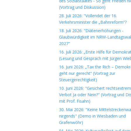
des Sozialstaates - So geht Frieden ni
(Vortrag und Diskussion)
28. Juli 2026: "Vollendet der 16.
Verkehrsminister die „Bahnreform“?
18. Juli 2026: "Diätenerhöhungen -
Glaubwürdigkeit im NRW-Landtagswa
2027"
16. Juli 2026: „Erste Hilfe für Demokrat
(Lesung und Gespräch mit Jürgen Wieb
16. Juni 2026: „Tax the Rich – Demokr
geht nur gerecht“ (Vortrag zur
Steuergerechtigkeit)
10. Juni 2026: "Gesichert rechtsextre
Verbot Ja oder Nein?" (Vortrag und Di
mit Prof. Fisahn)
30. Mai 2026: "Keine Mittelstreckenwa
nirgends" (Demo in Wiesbaden und
Grafenwöhr)
01. Mai 2026: Kulturvolksfest auf dem