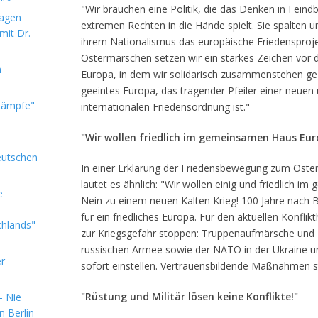
"Wir brauchen eine Politik, die das Denken in Feind
sagen
extremen Rechten in die Hände spielt. Sie spalten 
mit Dr.
ihrem Nationalismus das europäische Friedensproje
Ostermärschen setzen wir ein starkes Zeichen vor 
m
Europa, in dem wir solidarisch zusammenstehen geg
geeintes Europa, das tragender Pfeiler einer neuen 
kämpfe"
internationalen Friedensordnung ist."
"Wir wollen friedlich im gemeinsamen Haus Eur
eutschen
In einer Erklärung der Friedensbewegung zum Oste
lautet es ähnlich: "Wir wollen einig und friedlich 
e
Nein zu einem neuen Kalten Krieg! 100 Jahre nach Be
für ein friedliches Europa. Für den aktuellen Konflik
chlands"
zur Kriegsgefahr stoppen: Truppenaufmärsche und 
russischen Armee sowie der NATO in der Ukraine un
er
sofort einstellen. Vertrauensbildende Maßnahmen s
"Rüstung und Militär lösen keine Konflikte!"
- Nie
n Berlin