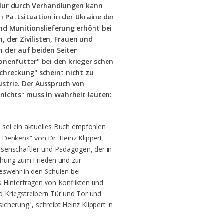
 Nur durch Verhandlungen kann
n Pattsituation in der Ukraine der
und Munitionslieferung erhöht bei
, der Zivilisten, Frauen und
 der auf beiden Seiten
onenfutter" bei den kriegerischen
chreckung" scheint nicht zu
ustrie. Der Ausspruch von
 nichts" muss in Wahrheit lauten:
 sei ein aktuelles Buch empfohlen
n Denkens" von Dr. Heinz Klippert,
enschaftler und Pädagogen, der in
ehung zum Frieden und zur
deswehr in den Schulen bei
as Hinterfragen von Konflikten und
 Kriegstreibern Tür und Tor und
icherung", schreibt Heinz Klippert in