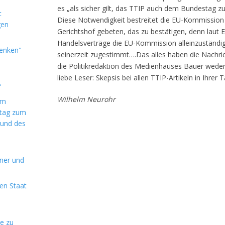
es „als sicher gilt, das TTIP auch dem Bundestag z
t
Diese Notwendigkeit bestreitet die EU-Kommission
gen
Gerichtshof gebeten, das zu bestätigen, denn laut E
Handelsverträge die EU-Kommission alleinzuständi
denken"
seinerzeit zugestimmt….Das alles haben die Nachric
die Politikredaktion des Medienhauses Bauer weder 
liebe Leser: Skepsis bei allen TTIP-Artikeln in Ihrer 
"
Wilhelm Neurohr
im
ntag zum
 und des
aner und
en Staat
de zu