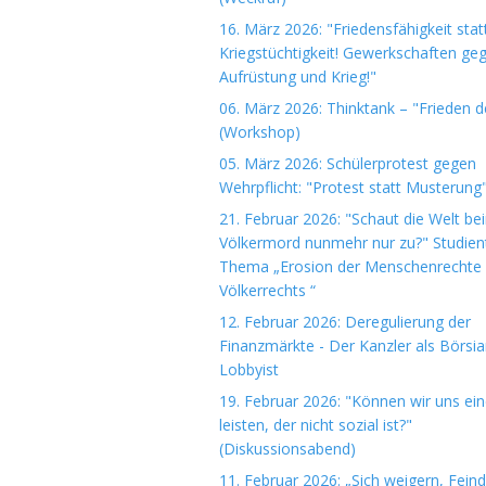
16. März 2026: "Friedensfähigkeit stat
Kriegstüchtigkeit! Gewerkschaften ge
Aufrüstung und Krieg!"
06. März 2026: Thinktank – "Frieden 
(Workshop)
05. März 2026: Schülerprotest gegen
Wehrpflicht: "Protest statt Musterung
21. Februar 2026: "Schaut die Welt be
Völkermord nunmehr nur zu?" Studie
Thema „Erosion der Menschenrechte
Völkerrechts “
12. Februar 2026: Deregulierung der
Finanzmärkte - Der Kanzler als Börsi
Lobbyist
19. Februar 2026: "Können wir uns ein
leisten, der nicht sozial ist?"
(Diskussionsabend)
11. Februar 2026: „Sich weigern, Fein