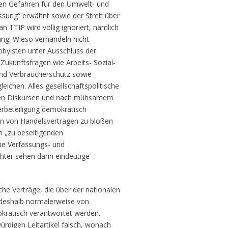
rten Gefahren für den Umwelt- und
ssung“ erwähnt sowie der Streit über
n TTIP wird völlig ignoriert, nämlich
ung: Wieso verhandeln nicht
yisten unter Ausschluss der
 Zukunftsfragen wie Arbeits- Sozial-
und Verbraucherschutz sowie
leichen. Alles gesellschaftspolitische
ichen Diskursen und nach mühsamem
rbeteiligung demokratisch
ten von Handelsverträgen zu bloßen
n „zu beseitigenden
he Verfassungs- und
hter sehen darin eindeutige
che Verträge, die über der nationalen
deshalb normalerweise von
kratisch verantwortet werden.
ürdigen Leitartikel falsch, wonach