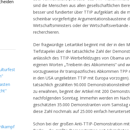
scheiden
sind die Menschen aus allen gesellschaftlichen Be
besser und fundierter über TTIP aufgeklärt als die 
scheinbar vorgefertigte Argumentationsbausteine 
Wirtschaftsministers oder der Wirtschaftsverbände 
recherchieren.
Der fragwürdige Leitartikel beginnt mit der in den M
Tiefstapelei über die tatsächliche Zahl der Demons
anlässlich des TTIP-Werbefeldzuges von Obama und 
eigenen Worten „Treiberin des Abkommens“ und wen
lturfest
vorzugsweise ihr transpazifisches Abkommen TPP
n"
in den USA ungeliebten TTIP mit Europa vorzogen).
Lasten
tatsächlich gezählten 90.000 Demonstrationsteil
cht"
zu erwähnen, beginnt der Artikel mit 200 Demonst
nachfolgenden Sonntag. Immerhin werden im Nachsat
geschätzten 35.000 Demonstranten vom Samstag e
diese Zahl nochmals auf 25.000 einfach herunterset
Schon bei der großen Anti-TTIP-Demonstration mit
hlkampf