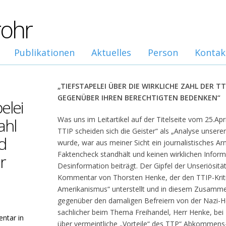
rohr
Publikationen
Aktuelles
Person
Kontak
„TIEFSTAPELEI ÜBER DIE WIRKLICHE ZAHL DER T
GEGENÜBER IHREN BERECHTIGTEN BEDENKEN“
elei
ahl
Was uns im Leitartikel auf der Titelseite vom 25.Apr
TTIP scheiden sich die Geister“ als „Analyse unsere
d
wurde, war aus meiner Sicht ein journalistisches A
Faktencheck standhält und keinen wirklichen Inform
r
Desinformation beiträgt. Der Gipfel der Unseriösit
Kommentar von Thorsten Henke, der den TTIP-Kritike
Amerikanismus“ unterstellt und in diesem Zusamme
gegenüber den damaligen Befreiern von der Nazi-He
sachlicher beim Thema Freihandel, Herr Henke, bei 
ntar in
über vermeintliche „Vorteile“ des TTP“ Abkommens-