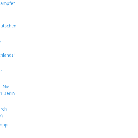
kämpfe"
eutschen
e
chlands"
er
- Nie
n Berlin
urch
n)
toppt