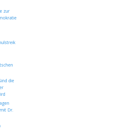
e zur
mokratie
ulstreik
utschen
ind die
er
ird
sagen
mit Dr.
m