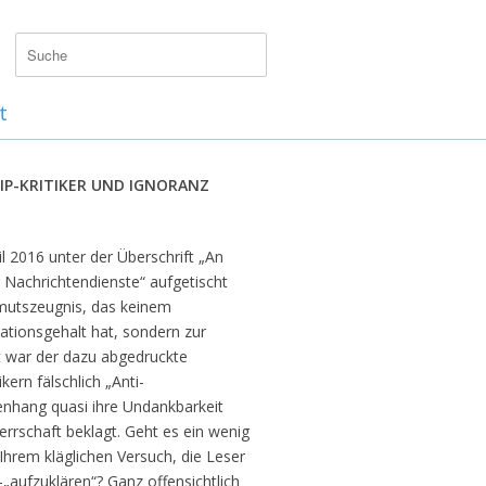
t
TIP-KRITIKER UND IGNORANZ
il 2016 unter der Überschrift „An
r Nachrichtendienste“ aufgetischt
rmutszeugnis, das keinem
ationsgehalt hat, sondern zur
ät war der dazu abgedruckte
rn fälschlich „Anti-
nhang quasi ihre Undankbarkeit
rrschaft beklagt. Geht es ein wenig
Ihrem kläglichen Versuch, die Leser
„aufzuklären“? Ganz offensichtlich