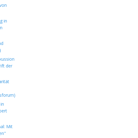
 von
g in
en
nd
)
kussion
ft der
rität
sforum)
in
bert
l: Mit
en"