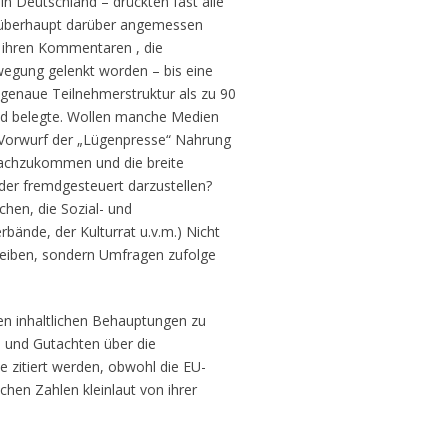
in Deutschland – drückten fast alle
e überhaupt darüber angemessen
n ihren Kommentaren , die
egung gelenkt worden – bis eine
 genaue Teilnehmerstruktur als zu 90
d belegte. Wollen manche Medien
 Vorwurf der „Lügenpresse“ Nahrung
nachzukommen und die breite
er fremdgesteuert darzustellen?
hen, die Sozial- und
ände, der Kulturrat u.v.m.) Nicht
hreiben, sondern Umfragen zufolge
den inhaltlichen Behauptungen zu
n und Gutachten über die
 zitiert werden, obwohl die EU-
hen Zahlen kleinlaut von ihrer