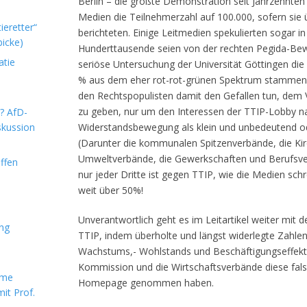
Berlin – die größte Demonstration seit Jahrzehnten 
Medien die Teilnehmerzahl auf 100.000, sofern si
ieretter“
berichteten. Einige Leitmedien spekulierten sogar i
icke)
Hunderttausende seien von der rechten Pegida-Bew
atie
seriöse Untersuchung der Universität Göttingen die
% aus dem eher rot-rot-grünen Spektrum stammen
den Rechtspopulisten damit den Gefallen tun, dem
zu geben, nur um den Interessen der TTIP-Lobby 
m? AfD-
skussion
Widerstandsbewegung als klein und unbedeutend od
(Darunter die kommunalen Spitzenverbände, die Kirc
Umweltverbände, die Gewerkschaften und Berufsverb
ffen
nur jeder Dritte ist gegen TTIP, wie die Medien sc
weit über 50%!
Unverantwortlich geht es im Leitartikel weiter mit 
ung
TTIP, indem überholte und längst widerlegte Zahle
Wachstums,- Wohlstands und Beschäftigungseffekte
Kommission und die Wirtschaftsverbände diese falsc
rme
Homepage genommen haben.
it Prof.