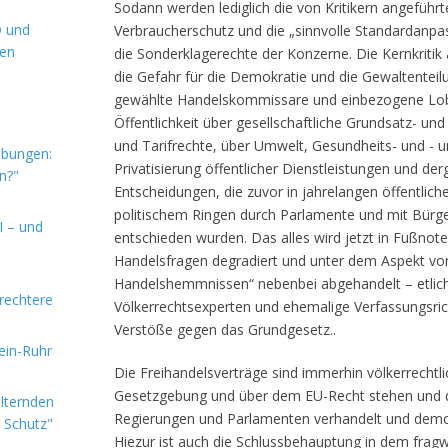
Sodann werden lediglich die von Kritikern angefüh
D und
Verbraucherschutz und die „sinnvolle Standardanpa
hen
die Sonderklagerechte der Konzerne. Die Kernkritik a
die Gefahr für die Demokratie und die Gewaltenteil
gewählte Handelskommissare und einbezogene Lobb
Öffentlichkeit über gesellschaftliche Grundsatz- und
und Tarifrechte, über Umwelt, Gesundheits- und - 
ebungen:
Privatisierung öffentlicher Dienstleistungen und derg
n?"
Entscheidungen, die zuvor in jahrelangen öffentl
politischem Ringen durch Parlamente und mit Bürge
I – und
entschieden wurden. Das alles wird jetzt in Fußno
Handelsfragen degradiert und unter dem Aspekt vo
Handelshemmnissen“ nebenbei abgehandelt – etlic
rechtere
Völkerrechtsexperten und ehemalige Verfassungsric
Verstöße gegen das Grundgesetz..
hein-Ruhr
Die Freihandelsverträge sind immerhin völkerrechtli
Gesetzgebung und über dem EU-Recht stehen und 
alternden
Regierungen und Parlamenten verhandelt und demo
e Schutz"
Hiezur ist auch die Schlussbehauptung in dem fragw