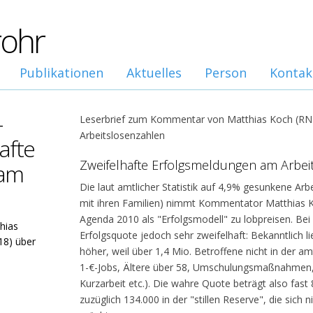
rohr
Publikationen
Aktuelles
Person
Kontak
-
Leserbrief zum Kommentar von Matthias Koch (RN 
Arbeitslosenzahlen
afte
Zweifelhafte Erfolgsmeldungen am Arbei
 am
Die laut amtlicher Statistik auf 4,9% gesunkene Arb
mit ihren Familien) nimmt Kommentator Matthias K
Agenda 2010 als "Erfolgsmodell" zu lobpreisen. Bei 
hias
Erfolgsquote jedoch sehr zweifelhaft: Bekanntlich li
18) über
höher, weil über 1,4 Mio. Betroffene nicht in der amt
1-€-Jobs, Ältere über 58, Umschulungsmaßnahmen, Al
Kurzarbeit etc.). Die wahre Quote beträgt also fast
zuzüglich 134.000 in der "stillen Reserve", die sich 