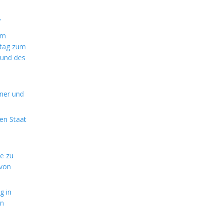
"
im
ntag zum
 und des
aner und
en Staat
de zu
 von
g in
en