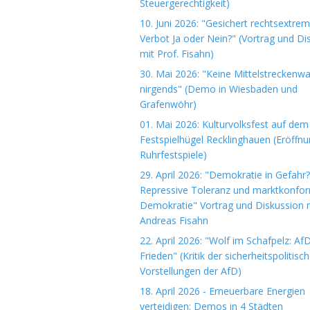
Steuergerechtigkeit)
10. Juni 2026: "Gesichert rechtsextre
Verbot Ja oder Nein?" (Vortrag und Di
mit Prof. Fisahn)
30. Mai 2026: "Keine Mittelstreckenwa
nirgends" (Demo in Wiesbaden und
Grafenwöhr)
01. Mai 2026: Kulturvolksfest auf dem
Festspielhügel Recklinghauen (Eröffn
Ruhrfestspiele)
29. April 2026: "Demokratie in Gefahr?
Repressive Toleranz und marktkonfo
Demokratie" Vortrag und Diskussion m
Andreas Fisahn
22. April 2026: "Wolf im Schafpelz: Af
Frieden" (Kritik der sicherheitspolitisc
Vorstellungen der AfD)
18. April 2026 - Erneuerbare Energien
verteidigen: Demos in 4 Städten