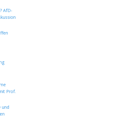
m? AfD-
skussion
ffen
ung
rme
it Prof.
D und
hen