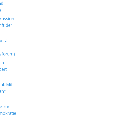
nd
)
kussion
ft der
rität
sforum)
in
bert
l: Mit
en"
e zur
mokratie