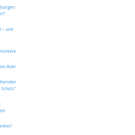
ebungen:
n?"
I – und
rechtere
hein-Ruhr
alternden
e Schutz"
t
gen
denken"