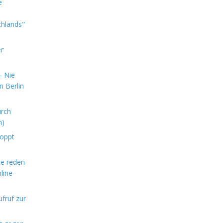
e
chlands"
er
- Nie
n Berlin
urch
n)
toppt
le reden
line-
ufruf zur