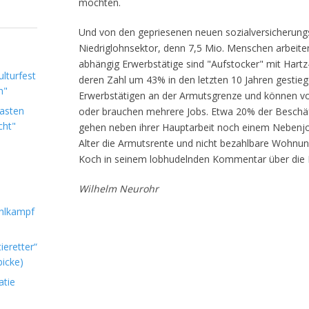
möchten.
Und von den gepriesenen neuen sozialversicherungs
Niedriglohnsektor, denn 7,5 Mio. Menschen arbeiten
abhängig Erwerbstätige sind "Aufstocker" mit Hartz-
lturfest
deren Zahl um 43% in den letzten 10 Jahren gestieg
n"
Erwerbstätigen an der Armutsgrenze und können von
Lasten
oder brauchen mehrere Jobs. Etwa 20% der Beschäf
cht"
gehen neben ihrer Hauptarbeit noch einem Nebenjo
Alter die Armutsrente und nicht bezahlbare Wohnung
Koch in seinem lobhudelnden Kommentar über die Me
Wilhelm Neurohr
hlkampf
ieretter“
icke)
atie