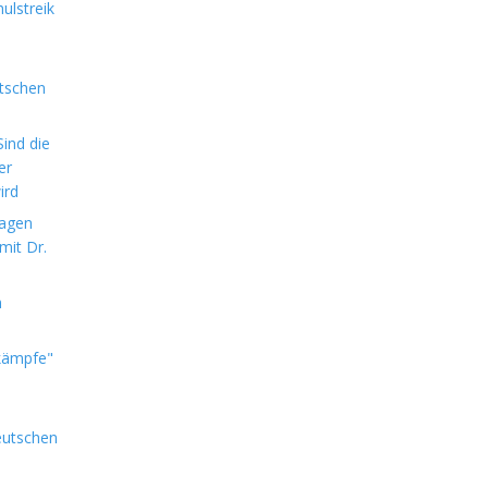
ulstreik
utschen
ind die
er
ird
sagen
mit Dr.
m
kämpfe"
eutschen