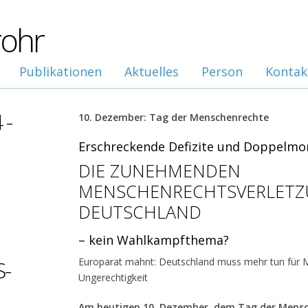
rohr
Publikationen
Aktuelles
Person
Kontak
 -
10. Dezember: Tag der Menschenrechte
Erschreckende Defizite und Doppelmor
DIE ZUNEHMENDEN
MENSCHENRECHTSVERLETZ
DEUTSCHLAND
– kein Wahlkampfthema?
-
Europarat mahnt: Deutschland muss mehr tun für 
Ungerechtigkeit
Am heutigen 10. Dezember, dem Tag der Mensc