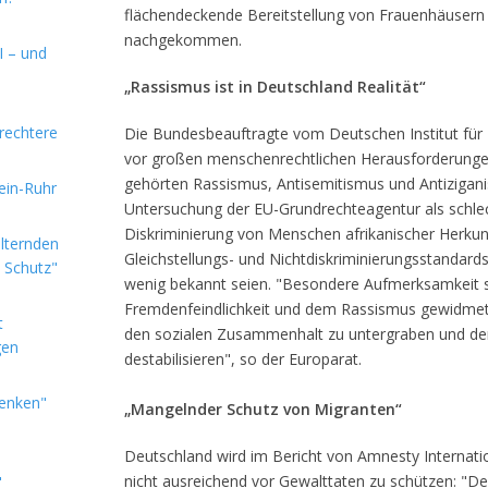
flächendeckende Bereitstellung von Frauenhäusern 
nachgekommen.
I – und
„Rassismus ist in Deutschland Realität“
rechtere
Die Bundesbeauftragte vom Deutschen Institut für
vor großen menschenrechtlichen Herausforderungen
gehörten Rassismus, Antisemitismus und Antizigani
hein-Ruhr
Untersuchung der EU-Grundrechteagentur als schle
Diskriminierung von Menschen afrikanischer Herku
alternden
Gleichstellungs- und Nichtdiskriminierungsstandard
e Schutz"
wenig bekannt seien. "Besondere Aufmerksamkeit 
Fremdenfeindlichkeit und dem Rassismus gewidmet 
t
den sozialen Zusammenhalt zu untergraben und dem
gen
destabilisieren", so der Europarat.
denken"
„Mangelnder Schutz von Migranten“
Deutschland wird im Bericht von Amnesty Internation
nicht ausreichend vor Gewalttaten zu schützen: "De
"