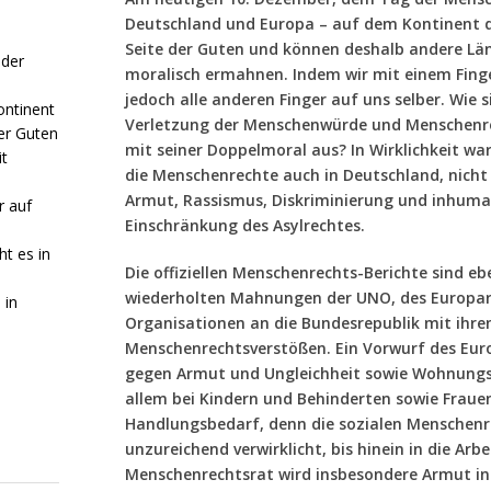
Deutschland und Europa – auf dem Kontinent d
Seite der Guten und können deshalb andere Lä
 der
moralisch ermahnen. Indem wir mit einem Finger
jedoch alle anderen Finger auf uns selber. Wie s
ontinent
Verletzung der Menschenwürde und Menschenre
er Guten
mit seiner Doppelmoral aus? In Wirklichkeit war
t
die Menschenrechte auch in Deutschland, nich
Armut, Rassismus, Diskriminierung und inhuman
r auf
Einschränkung des Asylrechtes.
ht es in
Die offiziellen Menschenrechts-Berichte sind e
wiederholten Mahnungen der UNO, des Europar
 in
Organisationen an die Bundesrepublik mit ih
Menschenrechtsverstößen. Ein Vorwurf des Eu
gegen Armut und Ungleichheit sowie Wohnungsl
allem bei Kindern und Behinderten sowie Fraue
Handlungsbedarf, denn die sozialen Menschenr
unzureichend verwirklicht, bis hinein in die Arb
Menschenrechtsrat wird insbesondere Armut in