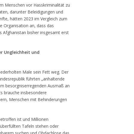
um Menschen vor Hasskriminalität zu
taten, darunter Beleidigungen und
nfte, hätten 2023 im Vergleich zum
 Organisation an, dass das
Afghanistan bisher insgesamt erst
r Ungleichheit und
derholten Male sein Fett weg. Der
ndesrepublik führten „anhaltende
nem besorgniserregenden Ausmaß an
 Es brauche insbesondere
dern, Menschen mit Behinderungen
troffen ist und Millionen
berfüllten Tafeln stehen oder
chbarem suchen und Obdachlose das