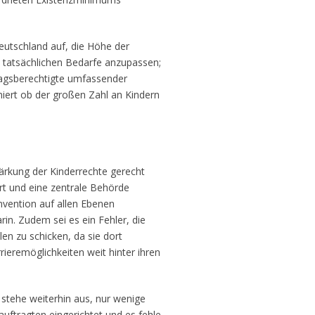
utschland auf, die Höhe der
e tatsächlichen Bedarfe anzupassen;
ragsberechtigte umfassender
miert ob der großen Zahl an Kindern
tärkung der Kinderrechte gerecht
rt und eine zentrale Behörde
vention auf allen Ebenen
in. Zudem sei es ein Fehler, die
en zu schicken, da sie dort
rieremöglichkeiten weit hinter ihren
stehe weiterhin aus, nur wenige
uftragten eingerichtet und es fehle