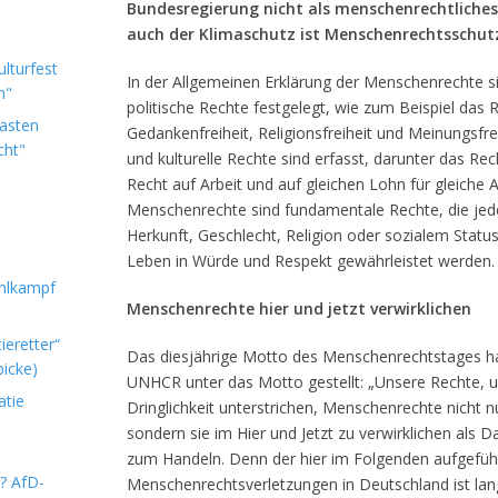
Bundesregierung nicht als menschenrechtlich
auch der Klimaschutz ist Menschenrechtsschut
lturfest
In der Allgemeinen Erklärung der Menschenrechte sin
n"
politische Rechte festgelegt, wie zum Beispiel das R
Lasten
Gedankenfreiheit, Religionsfreiheit und Meinungsfrei
cht"
und kulturelle Rechte sind erfasst, darunter das 
Recht auf Arbeit und auf gleichen Lohn für gleiche 
Menschenrechte sind fundamentale Rechte, die j
Herkunft, Geschlecht, Religion oder sozialem Statu
Leben in Würde und Respekt gewährleistet werden.
hlkampf
Menschenrechte hier und jetzt verwirklichen
ieretter“
Das diesjährige Motto des Menschenrechtstages ha
icke)
UNHCR unter das Motto gestellt: „Unsere Rechte, un
atie
Dringlichkeit unterstrichen, Menschenrechte nicht nu
sondern sie im Hier und Jetzt zu verwirklichen als
zum Handeln. Denn der hier im Folgenden aufgefüh
m? AfD-
Menschenrechtsverletzungen in Deutschland ist lang