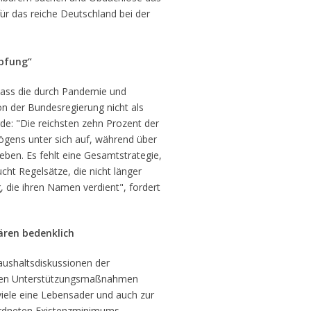
für das reiche Deutschland bei der
pfung“
ass die durch Pandemie und
on der Bundesregierung nicht als
: "Die reichsten zehn Prozent der
ögens unter sich auf, während über
ben. Es fehlt eine Gesamtstrategie,
cht Regelsätze, die nicht länger
 die ihren Namen verdient", fordert
ären bedenklich
Haushaltsdiskussionen der
ialen Unterstützungsmaßnahmen
 viele eine Lebensader und auch zur
ordneten Existenzminimums