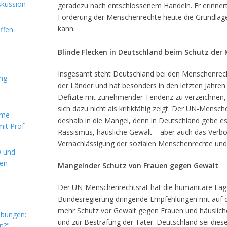
skussion
geradezu nach entschlossenem Handeln. Er erinnert
Förderung der Menschenrechte heute die Grundlage
kann.
ffen
Blinde Flecken in Deutschland beim Schutz der
Insgesamt steht Deutschland bei den Menschenrech
ung
der Länder und hat besonders in den letzten Jahre
Defizite mit zunehmender Tendenz zu verzeichnen
sich dazu nicht als kritikfähig zeigt. Der UN-Mens
rme
deshalb in die Mangel, denn in Deutschland gebe es 
it Prof.
Rassismus, häusliche Gewalt – aber auch das Verb
Vernachlässigung der sozialen Menschenrechte und 
D und
hen
Mangelnder Schutz von Frauen gegen Gewalt
Der UN-Menschenrechtsrat hat die humanitäre Lage
Bundesregierung dringende Empfehlungen mit auf 
mehr Schutz vor Gewalt gegen Frauen und häuslich
ebungen:
und zur Bestrafung der Täter. Deutschland sei diese
n?"