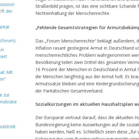
kussion
Straßenbild prägen, ist das eine sichtbare Schande 
ft der
Nichteinhaltung der Menschenrechte.
rität
„Fehlende Gesamtstrategien für Armutsbekäm
sforum)
Das „Forum Menschenrechte“ beklagt außerdem, d
Inflation rasant gestiegene Armut in Deutschland v
in
menschenrechtliches Problem wahrgenommen werde
bert
Bevölkerung teilen zwei Drittel des gesamten Verm
16 Prozent der Menschen in Deutschland in Armut le
l: Mit
die Menschen langfristig aus der Armut holt. Es brau
en"
Armutssätze bleiben und eine Kindergrundsicherung,
der Paritätischen Gesamtverband.
e zur
mokratie
Sozialkürzungen im aktuellen Haushaltsplan w
Der Europarat vertraut darauf, dass die aktuellen 
Bundesregierung keine Auswirkungen auf die soz
ulstreik
haben werden, hieß es. Schließlich seien diese „für
Sicherung des vom Bundesverfassungsgericht ver