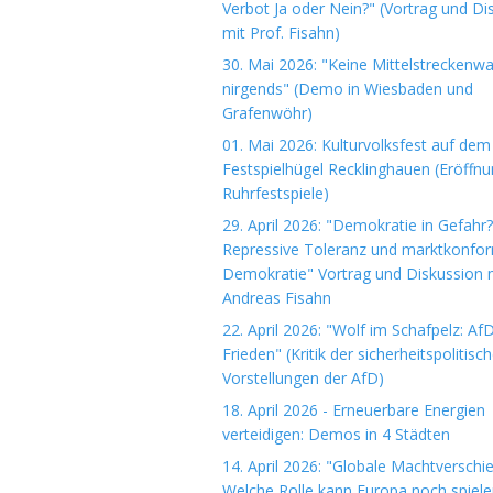
Verbot Ja oder Nein?" (Vortrag und Di
mit Prof. Fisahn)
30. Mai 2026: "Keine Mittelstreckenwa
nirgends" (Demo in Wiesbaden und
Grafenwöhr)
01. Mai 2026: Kulturvolksfest auf dem
Festspielhügel Recklinghauen (Eröffn
Ruhrfestspiele)
29. April 2026: "Demokratie in Gefahr?
Repressive Toleranz und marktkonfo
Demokratie" Vortrag und Diskussion m
Andreas Fisahn
22. April 2026: "Wolf im Schafpelz: Af
Frieden" (Kritik der sicherheitspolitisc
Vorstellungen der AfD)
18. April 2026 - Erneuerbare Energien
verteidigen: Demos in 4 Städten
14. April 2026: "Globale Machtverschi
Welche Rolle kann Europa noch spiele