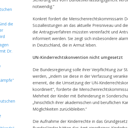
notwendig.“
utschen
Konkret fordert die Menschenrechtskommissarin De
ind die
Sozialleistungen an das aktuelle Preisniveau und di
er
die Antragsverfahren müssten vereinfacht und Ant
ird
informiert werden. Sie zeigt sich insbesondere alar
sagen
in Deutschland, die in Armut leben.
mit Dr.
UN-Kinderrechtskonvention nicht umgesetzt
m
Die Bundesregierung solle ihrer Verpflichtung zur S
werden, „indem sie diese in der Verfassung veranke
kämpfe"
ernennt, die die Umsetzung der UN-Kinderrechtskon
koordiniert“, forderte die Menschenrechtskommissar
Mehrheit der Kinder mit Behinderung in Sonderschul
eutschen
„hinsichtlich ihrer akademischen und beruflichen Kar
Möglichkeiten zurückbleiben.“
e
Die Aufnahme der Kinderrechte in das Grundgesetz 
Bundesländer hätten das Amt einer*eines Kinderbea