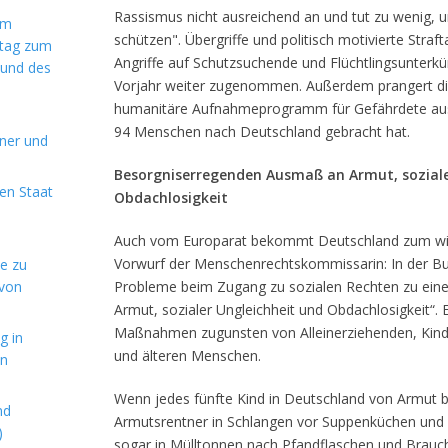
Rassismus nicht ausreichend an und tut zu wenig, 
im
schützen". Übergriffe und politisch motivierte Straf
ntag zum
Angriffe auf Schutzsuchende und Flüchtlingsunterkü
 und des
Vorjahr weiter zugenommen. Außerdem prangert die
humanitäre Aufnahmeprogramm für Gefährdete aus 
94 Menschen nach Deutschland gebracht hat.
aner und
Besorgniserregenden Ausmaß an Armut, soziale
en Staat
Obdachlosigkeit
Auch vom Europarat bekommt Deutschland zum wie
Vorwurf der Menschenrechtskommissarin: In der Bu
de zu
 von
Probleme beim Zugang zu sozialen Rechten zu ei
Armut, sozialer Ungleichheit und Obdachlosigkeit“.
Maßnahmen zugunsten von Alleinerziehenden, Kin
g in
und älteren Menschen.
en
Wenn jedes fünfte Kind in Deutschland von Armut be
nd
Armutsrentner in Schlangen vor Suppenküchen und ü
)
sogar in Mülltonnen nach Pfandflaschen und Brau