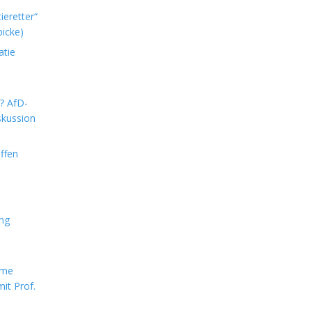
ieretter“
icke)
atie
m? AfD-
skussion
ffen
ung
rme
it Prof.