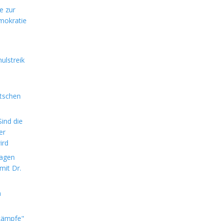
e zur
mokratie
ulstreik
utschen
ind die
er
ird
sagen
mit Dr.
m
kämpfe"