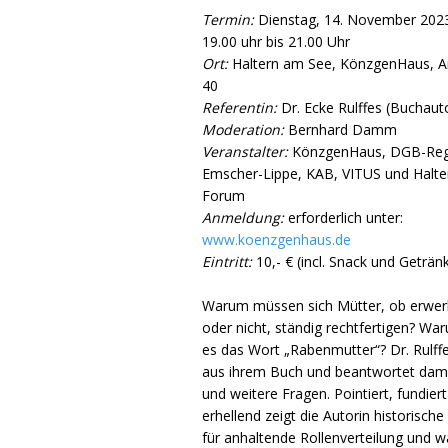
Termin:
Dienstag, 14. November 202
19.00 uhr bis 21.00 Uhr
Ort:
Haltern am See, KönzgenHaus, 
40
Referentin:
Dr. Ecke Rulffes (Buchauto
Moderation:
Bernhard Damm
Veranstalter:
KönzgenHaus, DGB-Reg
Emscher-Lippe, KAB, VITUS und Halte
Forum
Anmeldung:
erforderlich unter:
www.koenzgenhaus.de
Eintritt:
10,- € (incl. Snack und Geträn
Warum müssen sich Mütter, ob erwer
oder nicht, ständig rechtfertigen? Wa
es das Wort „Rabenmutter“? Dr. Rulffe
aus ihrem Buch und beantwortet dami
und weitere Fragen. Pointiert, fundier
erhellend zeigt die Autorin historisch
für anhaltende Rollenverteilung und w