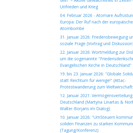
sein“ – Aktive Gewaltfreiheit in Zeiten
Unfrieden und Krieg
04. Februar 2026 - Atomare Aufrüstun
Europa: Der Ruf nach der europäisch
Atombombe
31. Januar 2026: Friedensbewegung u
soziale Frage (Vortrag und Diskussion
22. Januar 2026: Wortmeldung zur Dis
um die sogenannte "Friedensdenkschri
Evangelischen Kirche in Deutschland"
19. bis 23. Januar 2026: "Globale Solida
statt Reichtum für wenige!" (Attac-
Protestwanderung zum Weltwirschaft
12. Januar 2021: Vermögensverteilung 
Deutschland (Martyna Linartas & Nor
Walter-Borjans im Dialog)
10. Januar 2026: "UmSteuern kommuna
soliden Finanzen zu starken Kommun
(Tagung/Konferenz)