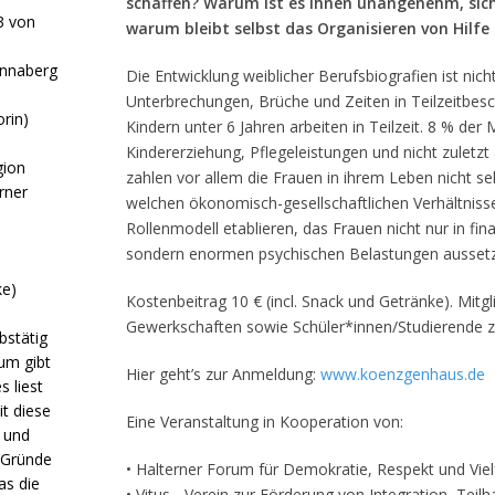
schaffen? Warum ist es ihnen unangenehm, sich
3 von
warum bleibt selbst das Organisieren von Hilfe 
Annaberg
Die Entwicklung weiblicher Berufsbiografien ist nic
Unterbrechungen, Brüche und Zeiten in Teilzeitbesc
rin)
Kindern unter 6 Jahren arbeiten in Teilzeit. 8 % der 
Kindererziehung, Pflegeleistungen und nicht zuletzt
ion
zahlen vor allem die Frauen in ihrem Leben nicht se
rner
welchen ökonomisch-gesellschaftlichen Verhältniss
Rollenmodell etablieren, das Frauen nicht nur in fin
sondern enormen psychischen Belastungen ausset
ke)
Kostenbeitrag 10 € (incl. Snack und Getränke). Mit
Gewerkschaften sowie Schüler*innen/Studierende za
bstätig
rum gibt
Hier geht’s zur Anmeldung:
www.koenzgenhaus.de
s liest
t diese
Eine Veranstaltung in Kooperation von:
t und
e Gründe
• Halterner Forum für Demokratie, Respekt und Viel
as die
• Vitus - Verein zur Förderung von Integration, Teilh