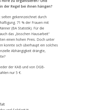
 Hilfe zu organisieren? Und
in der Regel bei ihnen hängen?
ht selten gekennzeichnet durch
häftigung. 71 % der Frauen mit
Männer (BA Statistik). Für die
 auch das „bisschen Hausarbeit“
lten einen hohen Preis. Doch unter
en konnte sich überhaupt ein solches
anzielle Abhängigkeit drängte,
zte?
glieder der KAB und von DGB-
hlen nur 5 €.
falt
abe und Solidarität