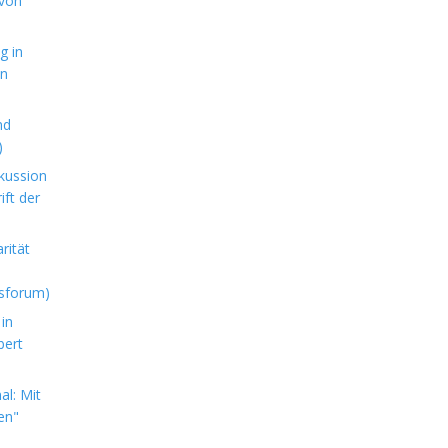
 von
g in
en
nd
)
kussion
ft der
rität
sforum)
in
bert
l: Mit
en"