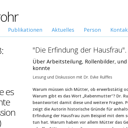
rohr
Publikationen
Aktuelles
Person
Kontak
:
"Die Erfindung der Hausfrau".
Über Arbeitsteilung, Rollenbilder, u
konnte
Lesung und Diskussion mit Dr. Evke Rulffes
e es
Warum müssen sich Mütter, ob erwerbstätig ode
Warum gibt es das Wort „Rabenmutter“? Dr. Rul
nte
beantwortet damit diese und weitere Fragen. Po
sion
zeigt die Autorin historische Gründe für anhal
Erfindung der Hausfrau zum Beispiel mit dem s
)
tun hat. Warum haben vor allem Mütter das Gefü