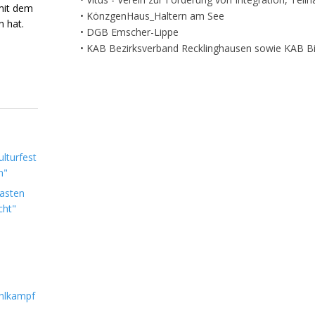
mit dem
• KönzgenHaus_Haltern am See
n hat.
• DGB Emscher-Lippe
• KAB Bezirksverband Recklinghausen sowie KAB B
lturfest
n"
Lasten
cht"
hlkampf