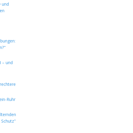
D und
hen
ebungen:
n?"
I – und
rechtere
hein-Ruhr
alternden
e Schutz"