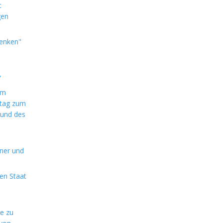
t
gen
denken"
"
im
ntag zum
 und des
aner und
en Staat
de zu