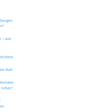
ebungen:
n?"
I – und
rechtere
hein-Ruhr
alternden
e Schutz"
t
gen