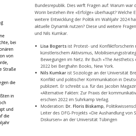
Bundesrepublik. Dies wirft Fragen auf: Warum war di
Worin bestehen ihre «Erfolge» überhaupt? Welche Ef
weitere Entwicklung der Politik im Wahljahr 2024 h
ng
aktuelle Dynamik nutzen? Diese und weitere Fragen 
und Nils Kumkar.
ine
chte, bei
Lisa Bogerts
ist Protest- und Konfliktforscherin mi
ionären
künstlerischem Aktivismus, Mobilisierungsstrateg
ion von
Bewegungen im Netz. Ihr Buch «The Aesthetics o
urde,
2022 bei Berghahn Books, New York.
e Straße
Nils Kumkar
ist Soziologe an der Universität Br
Konflikt und politischer Kommunikation in Deut
egen die
publiziert. Er schreibt u.a. für das Jacobin Magaz
«Alternative Fakten: Zur Praxis der kommunikat
ßten in
erschien 2022 im Suhrkamp Verlag.
och
Moderation:
Dr. Floris Biskamp
, Politikwissens
upt und
Leiter des DFG-Projekts «Die Aushandlung von S
f die
Diskursen» an der Universität Tübingen
ljahr