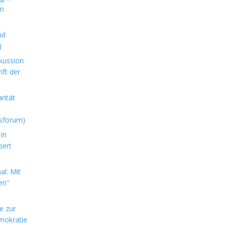
en
nd
)
kussion
ft der
rität
sforum)
in
bert
l: Mit
en"
e zur
mokratie