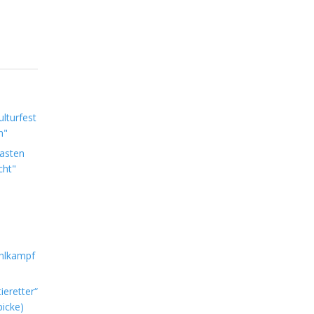
lturfest
n"
Lasten
cht"
hlkampf
ieretter“
icke)