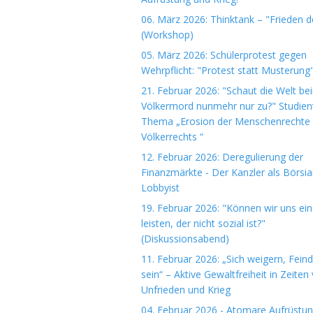
06. März 2026: Thinktank – "Frieden 
(Workshop)
05. März 2026: Schülerprotest gegen
Wehrpflicht: "Protest statt Musterung
21. Februar 2026: "Schaut die Welt be
Völkermord nunmehr nur zu?" Studie
Thema „Erosion der Menschenrechte
Völkerrechts “
12. Februar 2026: Deregulierung der
Finanzmärkte - Der Kanzler als Börsi
Lobbyist
19. Februar 2026: "Können wir uns ein
leisten, der nicht sozial ist?"
(Diskussionsabend)
11. Februar 2026: „Sich weigern, Fein
sein“ – Aktive Gewaltfreiheit in Zeiten
Unfrieden und Krieg
04. Februar 2026 - Atomare Aufrüstun