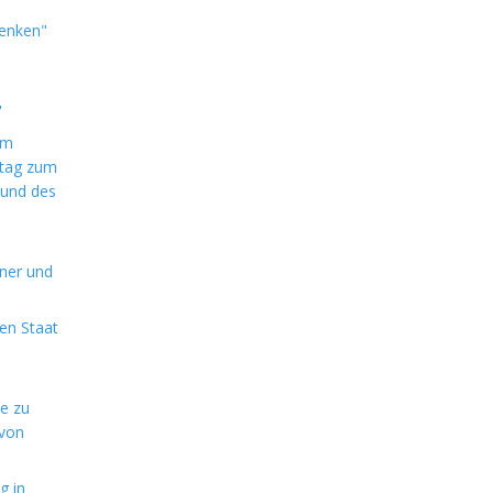
denken"
"
im
ntag zum
 und des
aner und
en Staat
de zu
 von
g in