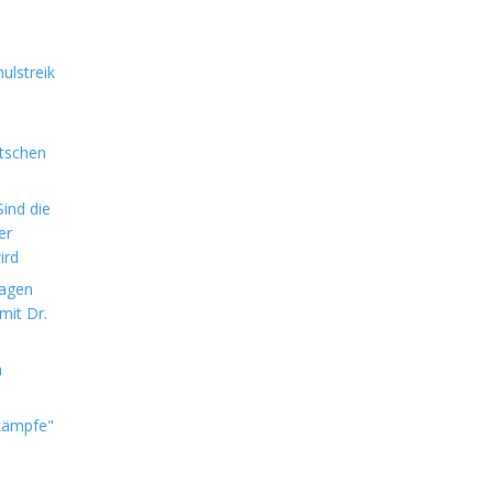
ulstreik
utschen
ind die
er
ird
sagen
mit Dr.
m
kämpfe"