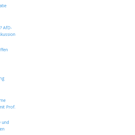
atie
m? AfD-
skussion
ffen
ung
rme
it Prof.
D und
hen