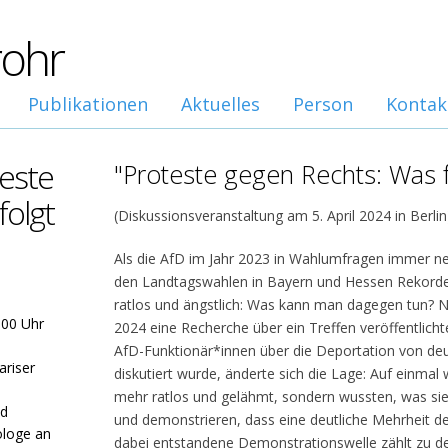
rohr
Publikationen
Aktuelles
Person
Kontak
teste
"Proteste gegen Rechts: Was fo
folgt
(Diskussionsveranstaltung am 5. April 2024 in Berlin
Als die AfD im Jahr 2023 in Wahlumfragen immer ne
den Landtagswahlen in Bayern und Hessen Rekorderge
ratlos und ängstlich: Was kann man dagegen tun? 
.00 Uhr
2024 eine Recherche über ein Treffen veröffentlicht
AfD-Funktionär*innen über die Deportation von de
ariser
diskutiert wurde, änderte sich die Lage: Auf einma
mehr ratlos und gelähmt, sondern wussten, was sie
nd
und demonstrieren, dass eine deutliche Mehrheit de
ologe an
dabei entstandene Demonstrationswelle zählt zu de