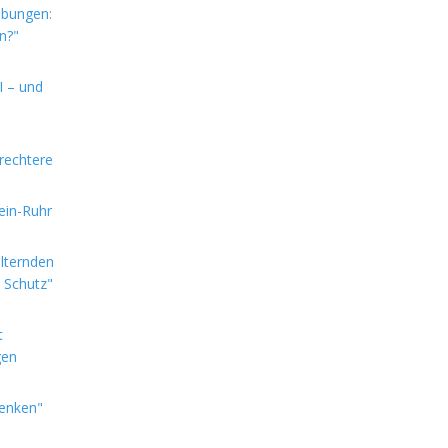
ebungen:
n?"
I – und
rechtere
hein-Ruhr
alternden
e Schutz"
t
gen
denken"