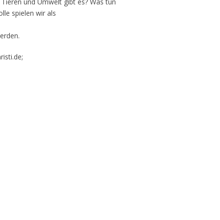
 Tieren und Umwelt gibt es? Was tun
le spielen wir als
werden.
isti.de;