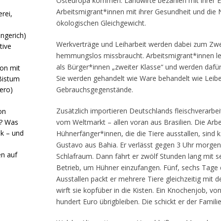
Osteuropa kommen. Landwirte bezahlen mit ihrer E
Arbeitsmigrant*innen mit ihrer Gesundheit und die 
rei,
ökologischen Gleichgewicht.
ngerich)
Werkverträge und Leiharbeit werden dabei zum Zw
tive
hemmungslos missbraucht. Arbeitsmigrant*innen l
als Bürger*innen „zweiter Klasse“ und werden daf
ion mit
Sie werden gehandelt wie Ware behandelt wie Leibe
Bistum
mero)
Gebrauchsgegenstände.
Zusätzlich importieren Deutschlands fleischverarbe
on
s? Was
vom Weltmarkt – allen voran aus Brasilien. Die Arb
ik – und
Hühnerfänger*innen, die die Tiere ausstallen, sind k
Gustavo aus Bahia. Er verlässt gegen 3 Uhr morgen
n auf
Schlafraum. Dann fährt er zwölf Stunden lang mit s
Betrieb, um Hühner einzufangen. Fünf, sechs Tage
Ausstallen packt er mehrere Tiere gleichzeitig mit
wirft sie kopfüber in die Kisten. Ein Knochenjob,
hundert Euro übrigbleiben. Die schickt er der Familie