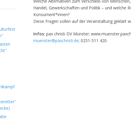
Welche Alternativen zum Verschleiß von Menschen,
Handel, Gewerkschaften und Politik – und welche Rol
Konsument*innen?
Diese Fragen sollen auf der Veranstaltung geklärt 
lturfest
Infos:
pax christi DV Münster; www.muenster.paxchr
n"
muenster@paxchristi.de
; 0251-511 420
Lasten
cht"
hlkampf
ieretter“
icke)
atie