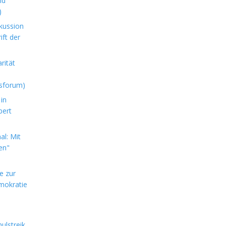
nd
)
kussion
ft der
rität
sforum)
in
bert
l: Mit
en"
e zur
mokratie
ulstreik