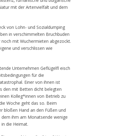
xistenz, rumänische und bulgarische
Natur mit der Artenvielfalt und dem
eck von Lohn- und Sozialdumping
eben in verschimmelten Bruchbuden
ür noch mit Wuchermieten abgezockt.
igene und verschlissen wie
itende Unternehmen Geflügelfl eisch
eitsbedingungen für die
atastrophal. Einer von ihnen ist
s den mit Betten dicht belegten
einen Kolleg*innen von Betrieb zu
 die Woche geht das so. Beim
 der bloßen Hand an den Füßen und
 von dem ihm am Monatsende wenige
 in die Heimat.