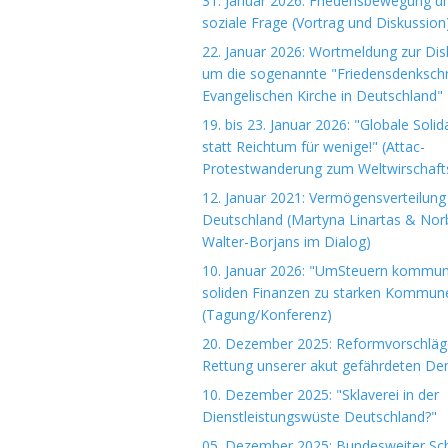
31. Januar 2026: Friedensbewegung u
soziale Frage (Vortrag und Diskussion
22. Januar 2026: Wortmeldung zur Dis
um die sogenannte "Friedensdenkschri
Evangelischen Kirche in Deutschland"
19. bis 23. Januar 2026: "Globale Solida
statt Reichtum für wenige!" (Attac-
Protestwanderung zum Weltwirschaft
12. Januar 2021: Vermögensverteilung 
Deutschland (Martyna Linartas & Nor
Walter-Borjans im Dialog)
10. Januar 2026: "UmSteuern kommuna
soliden Finanzen zu starken Kommun
(Tagung/Konferenz)
20. Dezember 2025: Reformvorschläg
Rettung unserer akut gefährdeten De
10. Dezember 2025: "Sklaverei in der
Dienstleistungswüste Deutschland?"
05. Dezember 2025: Bundesweiter Sch