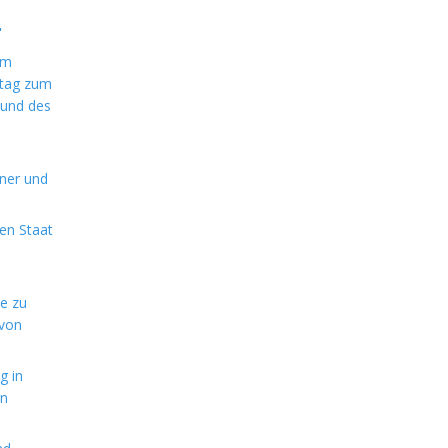
"
im
ntag zum
 und des
aner und
en Staat
de zu
 von
g in
en