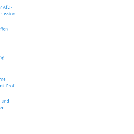
m? AfD-
skussion
ffen
ung
rme
it Prof.
D und
hen