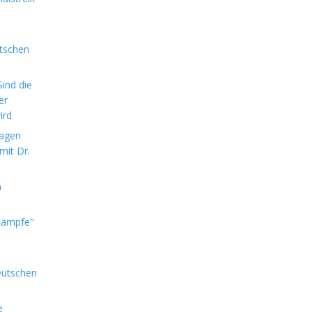
utschen
ind die
er
ird
sagen
mit Dr.
m
kämpfe"
eutschen
e