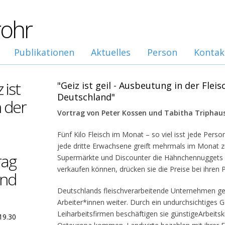
rohr
Publikationen
Aktuelles
Person
Kontak
 ist
"Geiz ist geil - Ausbeutung in der Fleis
Deutschland"
n der
Vortrag von Peter Kossen und Tabitha Triphau
Fünf Kilo Fleisch im Monat – so viel isst jede Perso
jede dritte Erwachsene greift mehrmals im Monat z
rag
Supermärkte und Discounter die Hähnchennuggets ih
verkaufen können, drücken sie die Preise bei ihren
und
Deutschlands fleischverarbeitende Unternehmen ge
Arbeiter*innen weiter. Durch ein undurchsichtiges
Leiharbeitsfirmen beschäftigen sie günstigeArbeits
19.30