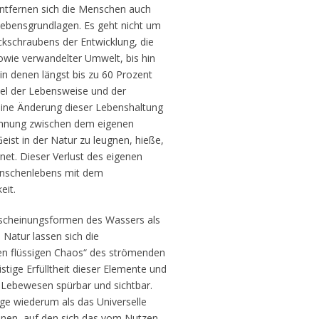
entfernen sich die Menschen auch
 Lebensgrundlagen. Es geht nicht um
ckschraubens der Entwicklung, die
sowie verwandelter Umwelt, bis hin
 in denen längst bis zu 60 Prozent
el der Lebensweise und der
 eine Änderung dieser Lebenshaltung
rennung zwischen dem eigenen
ist in der Natur zu leugnen, hieße,
net. Dieser Verlust des eigenen
nschenlebens mit dem
eit.
rscheinungsformen des Wassers als
atur lassen sich die
n flüssigen Chaos“ des strömenden
tige Erfülltheit dieser Elemente und
Lebewesen spürbar und sichtbar.
ige wiederum als das Universelle
einen, auf den sich das vom Nutzen