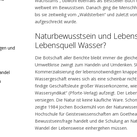
Wachstums“, obwohl ebenfalls als Bestseller-Buch we
weltweit im Bewusstsein. Danach ging die Menschh
bis sie zeitweilig vom „Waldsterben“ und zuletzt v
aufgeschreckt wurde.
Naturbewusstsein und Lebensw
Lebensquell Wasser?
agen und
Die Botschaft aller Berichte bleibt immer die gleiche
Umweltkrise zwingt zum Handeln und Umdenken. Sta
Kommerzialisierung der lebensnotwendigen knappe
andel
Wassergeschäft erwies sich als eine scheinbar nic
n
findige Geschäftsleute großer Wasserkonzerne, wi
Wassersyndikat“ (Pforte-Verlag) aufzeigt. Der Lebe
versiegen. Die Natur ist keine käufliche Ware. Sc
zeigte 1984 Jochen Bockemühl von der Naturwissens
Hochschule für Geisteswissenschaften am Goethea
Bewusstseinsfrage handelt und die Schulung an 
Wandel der Lebensweise einhergehen müssen.