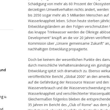
Schädigung von mehr als 60 Prozent der Ökosyste
derzeitigen Umweltverhalten nichts ändert, werden 
bis 2050 sogar mehr als 5 Milliarden Menschen auf
Wasserknappheit leben. Schon heute sterben jährli
Entwicklungsländern an den Folgen verschmutzten
das knappe Trinkwasser werden die Ölkriege ablöse
Development“ knüpft an die vor 20 Jahren veröffentl
Kommision über „Unsere gemeinsame Zukunft“ an, 
nachhaltigen Entwicklung propagierte.
Doch bei keinem der wesentlichen Punkte des dama
durch menschliche Verhaltensänderung ein günstige
 und
Entwicklung spitzt sich dramatisch zu. Ebenso wirku
veröffentlichte Bericht „Global 2000“ an den amerik
auf die Gefährdung der Ressource Wasser und den
Wasserverbrauch und die Wasserverschwendung mi
Wasserknappheit und verschlechterter Wasserqualit
g u.
Gleichermaßen folgenlos blieben die entsprechen
35 Jahren im Bericht des „Club of Rome“ aus dem J
und