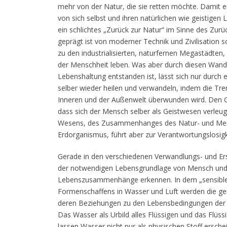
mehr von der Natur, die sie retten möchte. Damit 
von sich selbst und ihren natürlichen wie geistigen
ein schlichtes „Zurück zur Natur“ im Sinne des Zurü
geprägt ist von moderner Technik und Zivilisation 
zu den industrialisierten, naturfernen Megastädten,
der Menschheit leben. Was aber durch diesen Wand
Lebenshaltung entstanden ist, lässt sich nur durch
selber wieder heilen und verwandeln, indem die T
Inneren und der Außenwelt überwunden wird. Den Ge
dass sich der Mensch selber als Geistwesen verleug
Wesens, des Zusammenhanges des Natur- und Me
Erdorganismus, führt aber zur Verantwortungslosigk
Gerade in den verschiedenen Verwandlungs- und E
der notwendigen Lebensgrundlage von Mensch und N
Lebenszusammenhänge erkennen. In dem „sensible
Formenschaffens in Wasser und Luft werden die geis
deren Beziehungen zu den Lebensbedingungen der 
Das Wasser als Urbild alles Flüssigen und das Flüss
lassen Wasser nicht nur als physischen Stoff ersch