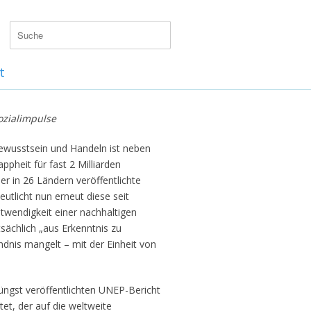
t
ozialimpulse
ewusstsein und Handeln ist neben
heit für fast 2 Milliarden
r in 26 Ländern veröffentlichte
utlicht nun erneut diese seit
twendigkeit einer nachhaltigen
sächlich „aus Erkenntnis zu
ndnis mangelt – mit der Einheit von
üngst veröffentlichten UNEP-Bericht
t, der auf die weltweite