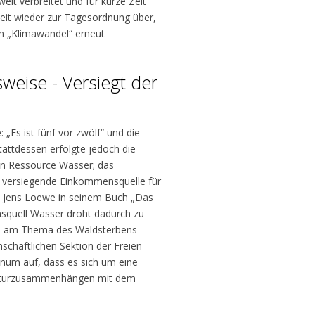
it verbreitet und für kurze Zeit
eit wieder zur Tagesordnung über,
om „Klimawandel“ erneut
eise - Versiegt der
: „Es ist fünf vor zwölf“ und die
ttdessen erfolgte jedoch die
n Ressource Wasser; das
ht versiegende Einkommensquelle für
e Jens Loewe in seinem Buch „Das
nsquell Wasser droht dadurch zu
hon am Thema des Waldsterbens
chaftlichen Sektion der Freien
num auf, dass es sich um eine
Naturzusammenhängen mit dem