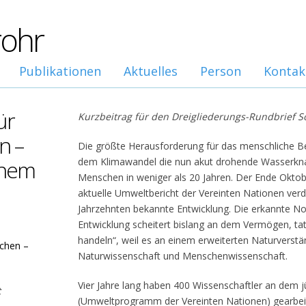
rohr
Publikationen
Aktuelles
Person
Kontak
̈r
Kurzbeitrag für den Dreigliederungs-Rundbrief S
n –
Die größte Herausforderung für das menschliche B
inem
dem Klimawandel die nun akut drohende Wasserknapp
Menschen in weniger als 20 Jahren. Der Ende Oktobe
aktuelle Umweltbericht der Vereinten Nationen verde
Jahrzehnten bekannte Entwicklung. Die erkannte No
Entwicklung scheitert bislang an dem Vermögen, tat
handeln“, weil es an einem erweiterten Naturverstä
schen –
Naturwissenschaft und Menschenwissenschaft.
Vier Jahre lang haben 400 Wissenschaftler an dem j
t
(Umweltprogramm der Vereinten Nationen) gearbeite