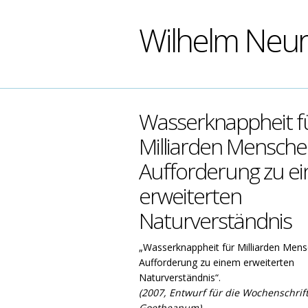
Wilhelm Neu
Wasserknappheit fu
Milliarden Mensche
Aufforderung zu e
erweiterten
Naturverständnis
„Wasserknappheit für Milliarden Men
Aufforderung zu einem erweiterten
Naturverständnis“.
(2007, Entwurf für die Wochenschrif
Goetheanum)