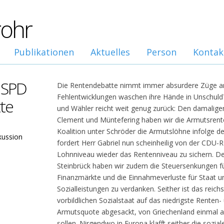
rohr
Publikationen
Aktuelles
Person
Kontak
 SPD
Die Rentendebatte nimmt immer absurdere Züge an
Fehlentwicklungen waschen ihre Hände in Unschuld
te
und Wähler reicht weit genug zurück: Den damaligen
Clement und Müntefering haben wir die Armutsrent
Koalition unter Schröder die Armutslöhne infolge d
kussion
fordert Herr Gabriel nun scheinheilig von der CDU-
Lohnniveau wieder das Rentenniveau zu sichern. De
Steinbrück haben wir zudem die Steuersenkungen fü
Finanzmärkte und die Einnahmeverluste für Staat
Sozialleistungen zu verdanken. Seither ist das rei
vorbildlichen Sozialstaat auf das niedrigste Renten
Armutsquote abgesackt, von Griechenland einmal a
sollen. Nirgendwo in Europa klafft seither die sozia