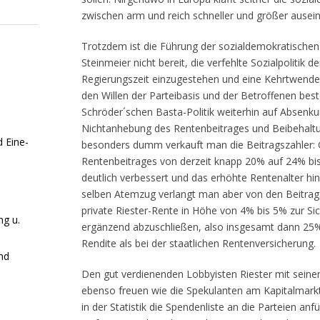
zwischen arm und reich schneller und größer ausei
Trotzdem ist die Führung der sozialdemokratischen 
Steinmeier nicht bereit, die verfehlte Sozialpolitik d
Regierungszeit einzugestehen und eine Kehrtwend
den Willen der Parteibasis und der Betroffenen best
Schröder´schen Basta-Politik weiterhin auf Absenk
Nichtanhebung des Rentenbeitrages und Beibehaltu
 Eine-
besonders dumm verkauft man die Beitragszahler: G
Rentenbeitrages von derzeit knapp 20% auf 24% bis
deutlich verbessert und das erhöhte Rentenalter h
selben Atemzug verlangt man aber von den Beitrags
private Riester-Rente in Höhe von 4% bis 5% zur S
g u.
ergänzend abzuschließen, also insgesamt dann 25% -
Rendite als bei der staatlichen Rentenversicherung.
und
Den gut verdienenden Lobbyisten Riester mit sei
ebenso freuen wie die Spekulanten am Kapitalmarkt
in der Statistik die Spendenliste an die Parteien anf