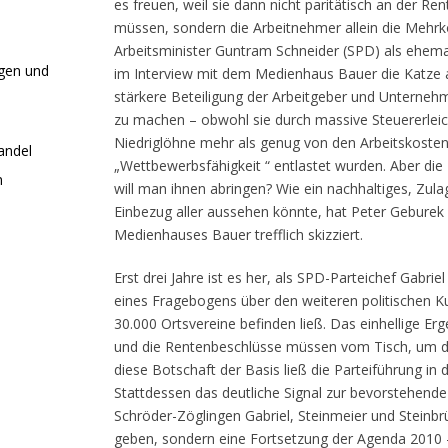
es freuen, weil sie dann nicht paritätisch an der Re
müssen, sondern die Arbeitnehmer allein die Mehrk
Arbeitsminister Guntram Schneider (SPD) als ehema
agen und
im Interview mit dem Medienhaus Bauer die Katze a
stärkere Beteiligung der Arbeitgeber und Unterneh
zu machen – obwohl sie durch massive Steuererlei
Niedriglöhne mehr als genug von den Arbeitskoste
andel
„Wettbewerbsfähigkeit “ entlastet wurden. Aber die 
n
will man ihnen abringen? Wie ein nachhaltiges, Zul
Einbezug aller aussehen könnte, hat Peter Gebure
Medienhauses Bauer trefflich skizziert.
Erst drei Jahre ist es her, als SPD-Parteichef Gabrie
eines Fragebogens über den weiteren politischen K
30.000 Ortsvereine befinden ließ. Das einhellige Er
und die Rentenbeschlüsse müssen vom Tisch, um d
diese Botschaft der Basis ließ die Parteiführung in
Stattdessen das deutliche Signal zur bevorstehend
Schröder-Zöglingen Gabriel, Steinmeier und Steinbrü
geben, sondern eine Fortsetzung der Agenda 2010 