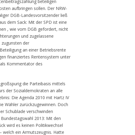
ntenbeitragszahlung beteiligen
osten aufbringen sollen. Der NRW-
liger DGB-Landesvorsitzender ließ
us dem Sack: Mit der SPD ist eine
men , wie vom DGB gefordert, nicht
chterungen und zugelassene
n zugunsten der
Beteiligung an einer Betriebsrente
agen finanziertes Rentensystem unter
k als Kommentator des
l großspurig die Parteibasis mittels
urs der Sozialdemokraten an alle
gebnis: Die Agenda 2010 mit Hartz IV
ie Wähler zurückzugewinnen. Doch
 der Schublade verschwinden
e Bundestagswahl 2013: Mit den
ck wird es keinen Politikwechsel
– welch ein Armutszeugnis. Hatte