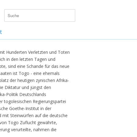
t
mit Hunderten Verletzten und Toten
 ich in den letzten Tagen und
bte, sind eine Schande für das neue
taaten ist Togo - eine ehemals
latz der heutigen zynischen Afrika-
die Diktatur und jüngst den
ika-Politik Deutschlands
der togolesischen Regierungspartei
che Goethe-Institut in der
 mit Steinwürfen auf die deutsche
 von Togo Zuflucht gewährte,
rung verurteilte, nahmen die