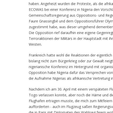
haben. Angeheizt wurden die Proteste, als die afri
ECOWAS bei einer Konferenz in Nigeria den Vorschl
Gemeinschaftsregierung aus Oppositions- und Regi
Faure Gnassingbé und dem Oppositionsführer Olympi
zugestimmt habe, was dieser umgehend dementierte
Die Opposition rief daraufhin eine eigene Gegenreg
Terroraktionen der Militärs in der Hauptstadt mit 
Westen.
Frankreich hatte wohl die Reaktionen der eigentlich 
bislang nicht zum Bürgerkrieg oder zur Gewalt neig
nigerianische Konferenz im Hintergrund mit organis
Opposition habe Nigeria dafür das Versprechen von 
die Aufnahme Nigerias als afrikanische Vertretung i
Nachdem ich am 30. April mit einem verspäteten F
Togo verlassen konnte, aber noch die Häme und di
Flughafen ertragen musste, die mich zum Mitfeiern
aufforderten - auch im Flugzeug saßen Regierungsv
die in Paris mit Diplomaten den Wahlsieg feiern wol