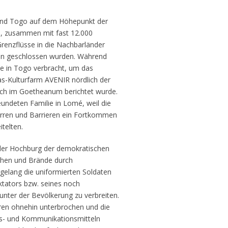
Land Togo auf dem Höhepunkt der
n, zusammen mit fast 12.000
 Grenzflüsse in die Nachbarländer
en geschlossen wurden. Während
te in Togo verbracht, um das
as-Kulturfarm AVENIR nördlich der
ch im Goetheanum berichtet wurde.
eundeten Familie in Lomé, weil die
erren und Barrieren ein Fortkommen
telten.
 der Hochburg der demokratischen
uhen und Brände durch
gelang die uniformierten Soldaten
tators bzw. seines noch
unter der Bevölkerung zu verbreiten.
ren ohnehin unterbrochen und die
ns- und Kommunikationsmitteln