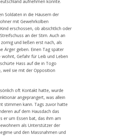
Deutschland aufnehmen konnte.
en Soldaten in die Häusern der
wohner mit Gewehrkolben
Kind erschossen, ob absichtlich oder
 Streifschuss an der Stirn. Auch an
zornig und ließen erst nach, als
e Ärger geben. Einen Tag später
e wohnt, Gefahr für Leib und Leben
schürte Hass auf die in Togo
 weil sie mit der Opposition
sönlich oft Kontakt hatte, wurde
nktionär angeprangert, was allein
ht stimmen kann. Tags zuvor hatte
 anderen auf dem Hausdach das
ls er um Essen bat, das ihm am
Bewohnern als Unterstützer der
dem Regime und den Massnahmen und