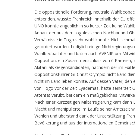
Die oppositionelle Forderung, neutrale Wahlbeoba
entsenden, wusste Frankreich innerhalb der EU offen
UNO konnte angeblich in so kurzer Zeit keine Wah
Annan, der aus dem togolesischen Nachbarland Gh
Verhältnisse in Togo sehr wohl kannte. Nicht einm
gefordert worden. Lediglich einige Nichtregierungso
Wahlbeobachter und baten auch AVENIR um Mitwir
Opposition, ein Zusammenschluss von 6 Parteien, e
Akitani als Gegenkandidaten, nachdem der im Exil l
Oppositionsführer Gil Christ Olympio nicht kandidiere
nicht im Land leben konnte. Auf dessen Vater, den
von Togo vor der Zeit Eyademas, hatte seinerzeit 
Attentat verübt, bei dem ein maßgebliches Mitwirk
Nach einer kurzzeitigen Militärregierung kam dann 
Macht und manipulierte im Laufe seiner Amtszeit wi
Wahlen und überstand dank der Unterstützung Frank
Bevölkerung und aus der internationalen Gemeinsch