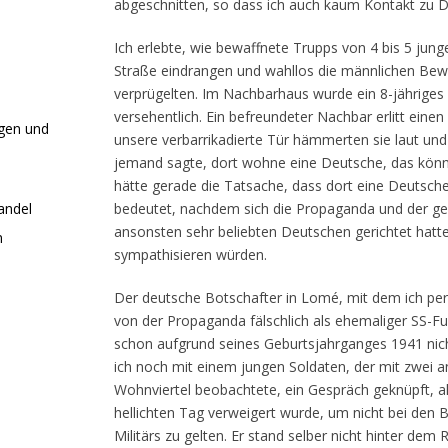
abgeschnitten, so dass ich auch kaum Kontakt zu 
Ich erlebte, wie bewaffnete Trupps von 4 bis 5 jung
Straße eindrangen und wahllos die männlichen Be
verprügelten. Im Nachbarhaus wurde ein 8-jähriges 
versehentlich. Ein befreundeter Nachbar erlitt einen
agen und
unsere verbarrikadierte Tür hämmerten sie laut und 
jemand sagte, dort wohne eine Deutsche, das könn
hätte gerade die Tatsache, dass dort eine Deutsch
andel
bedeutet, nachdem sich die Propaganda und der ge
ansonsten sehr beliebten Deutschen gerichtet hatte,
n
sympathisieren würden.
Der deutsche Botschafter in Lomé, mit dem ich per
von der Propaganda fälschlich als ehemaliger SS-Fu
schon aufgrund seines Geburtsjahrganges 1941 nic
ich noch mit einem jungen Soldaten, der mit zwei
Wohnviertel beobachtete, ein Gespräch geknüpft, a
hellichten Tag verweigert wurde, um nicht bei den 
Militärs zu gelten. Er stand selber nicht hinter 