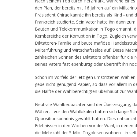
Nach seinem Tod durch Herzinfarkt während eines F
den Plan, der bereits mit 16 Jahren auf ein Militäri
Präsisdent Chirac kannte ihn bereits als Kind - und
Frankreich studierte. Sein Vater hatte ihn dann zum 
Bauten und Telekommunikation in Togo ernannt, dam
Kernbereiche der Korruption in Togo. Zugleich ver
Diktatoren-Familie und baute mafiöse Handelsstrukt
Militärführung und Wirtschaftselite auf. Diese Macht
zahlreichen Söhnen des Diktators offenbar für die 
seines Vaters fast ebenbürtig oder übertrifft ihn noc
Schon im Vorfeld der jetzigen umstrittenen Wahle
gebe nicht genügend Papier, so dass vor allem in 
die Hälfte der Wahlberechtigten überhaupt zur Wah
Neutrale Wahlbeobachter sind der Überzeugung, da
Wähler, - vor den Wahllokalen hatten sich lange Sch
Oppositionsbündnis gewählt hatten. Dies entsprich
Erlebnissen in den Wochen vor der Wahl, in denen 
die Mehrzahl der 5 Mio. Togolesen wohnen - in selt