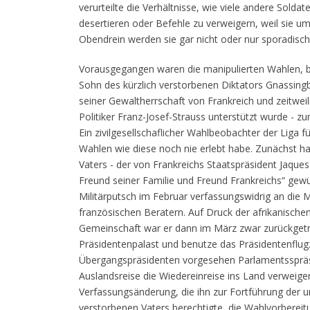
verurteilte die Verhältnisse, wie viele andere Solda
desertieren oder Befehle zu verweigern, weil sie um
Obendrein werden sie gar nicht oder nur sporadisch
Vorausgegangen waren die manipulierten Wahlen, b
Sohn des kürzlich verstorbenen Diktators Gnassingb
seiner Gewaltherrschaft von Frankreich und zeitwe
Politiker Franz-Josef-Strauss unterstützt wurde - z
Ein zivilgesellschaflicher Wahlbeobachter der Liga 
Wahlen wie diese noch nie erlebt habe. Zunächst h
Vaters - der von Frankreichs Staatspräsident Jaques 
Freund seiner Familie und Freund Frankreichs“ gewü
Militärputsch im Februar verfassungswidrig an die
französischen Beratern. Auf Druck der afrikanische
Gemeinschaft war er dann im März zwar zurückgetr
Präsidentenpalast und benutze das Präsidentenflug
Übergangspräsidenten vorgesehen Parlamentsspräsi
Auslandsreise die Wiedereinreise ins Land verweiger
Verfassungsänderung, die ihn zur Fortführung der u
verstorbenen Vaters berechtigte, die Wahlvorbereitu