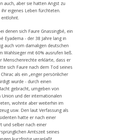
ten auch, aber sie hatten Angst zu
 ihr eigenes Leben fürchteten.
 entlohnt.
ei denen sich Faure Gnassingbé, ein
é Eyadema - der 38 Jahre lang in
ilig auch vom damaligen deutschen
um Wahlsieger mit 60% ausrufen ließ.
für Menschenrechte erklärte, dass er
atte sich Faure nach dem Tod seines
Chirac als ein „enger persönlicher
rdigt wurde - durch einen
 Macht gebracht, umgeben von
n Union und der internationalen
eten, wohnte aber weiterhin im
zeug usw. Den laut Verfassung als
denten hatte er nach einer
t und selber nach einer
rsprünglichen Amtszeit seines
ngen kurzfristig veranlaßt.