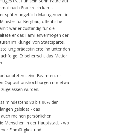
luges trat nun sein Sohn Faure auf
nternat nach Frankreich kam -
 der später angeblich Management in
Minister für Bergbau, öffentliche
it war er zuständig für die
waltete er das Familienvermögen der
uren im Klüngel von Staatspartei,
stellung prädestinierte ihn unter den
Nachfolge. Er beherrscht das Metier
h.
n behaupteten seine Beamten, es
den Oppositionshochburgen nur etwa
l zugelassen wurden.
ss mindestens 80 bis 90% der
langen gebildet - das
t auch meinen persönlichen
die Menschen in der Hauptstadt - wo
ener Einmütigkeit und