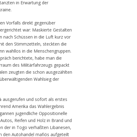
 tanzten in Erwartung der
raine.
n Vorfalls direkt gegenüber
ergerichtet war: Maskierte Gestalten
 nach Schüssen in die Luft kurz vor
mit den Stimmzetteln, steckten die
ann wahllos in die Menschengruppen.
spräch berichtete, habe man die
rraum des Militärfahrzeugs gepackt
kalen zeugten die schon ausgezählten
 überwältigenden Wahlsieg der
 ausgerufen und sofort als erstes
ährend Amerika das Wahlergebnis
egannen jugendliche Oppositionelle
 Autos, Reifen und Holz in Brand und
en der in Togo verhaßten Libanesen,
h den Autohandel mafiös aufgeteilt