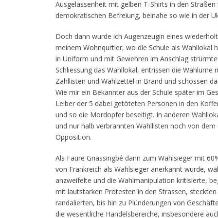
Ausgelassenheit mit gelben T-Shirts in den Straßen
demokratischen Befreiung, beinahe so wie in der Uk
Doch dann wurde ich Augenzeugin eines wiederholte
meinem Wohnqurtier, wo die Schule als Wahllokal h
in Uniform und mit Gewehren im Anschlag strürmten
Schliessung das Wahllokal, entrissen die Wahlurne 
Zähllisten und Wahlzettel in Brand und schossen d
Wie mir ein Bekannter aus der Schule später im Ge
Leiber der 5 dabei getöteten Personen in den Koffe
und so die Mordopfer beseitigt. In anderen Wahllo
und nur halb verbrannten Wahllisten noch von dem
Opposition.
Als Faure Gnassingbé dann zum Wahlsieger mit 60%
von Frankreich als Wahlsieger anerkannt wurde, w
anzweifelte und die Wahlmanipulation kritisierte, b
mit lautstarken Protesten in den Strassen, steckten
randalierten, bis hin zu Plünderungen von Geschäft
die wesentliche Handelsbereiche, insbesondere auc