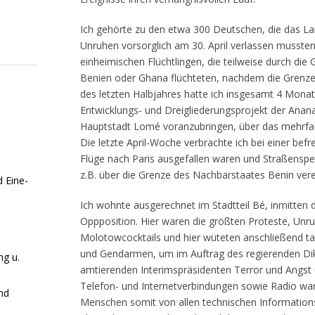
Ich gehörte zu den etwa 300 Deutschen, die das 
Unruhen vorsorglich am 30. April verlassen musste
einheimischen Flüchtlingen, die teilweise durch die
Benien oder Ghana flüchteten, nachdem die Grenz
des letzten Halbjahres hatte ich insgesamt 4 Mona
Entwicklungs- und Dreigliederungsprojekt der Anan
Hauptstadt Lomé voranzubringen, über das mehrfa
Die letzte April-Woche verbrachte ich bei einer befr
Flüge nach Paris ausgefallen waren und Straßensp
z.B. über die Grenze des Nachbarstaates Benin verei
 Eine-
Ich wohnte ausgerechnet im Stadtteil Bé, inmitten
Oppposition. Hier waren die größten Proteste, Unr
Molotowcocktails und hier wüteten anschließend ta
und Gendarmen, um im Auftrag des regierenden Dik
g u.
amtierenden Interimspräsidenten Terror und Angst 
Telefon- und Internetverbindungen sowie Radio wa
und
Menschen somit von allen technischen Informatio