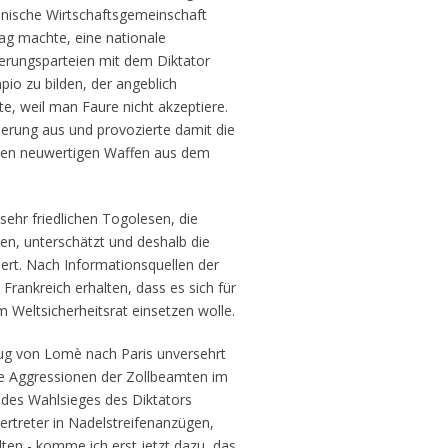
kanische Wirtschaftsgemeinschaft
ag machte, eine nationale
erungsparteien mit dem Diktator
o zu bilden, der angeblich
, weil man Faure nicht akzeptiere.
ierung aus und provozierte damit die
ihren neuwertigen Waffen aus dem
sehr friedlichen Togolesen, die
ten, unterschätzt und deshalb die
iert. Nach Informationsquellen der
Frankreich erhalten, dass es sich für
m Weltsicherheitsrat einsetzen wolle.
lug von Lomè nach Paris unversehrt
e Aggressionen der Zollbeamten im
 des Wahlsieges des Diktators
ertreter in Nadelstreifenanzügen,
lten - komme ich erst jetzt dazu, das