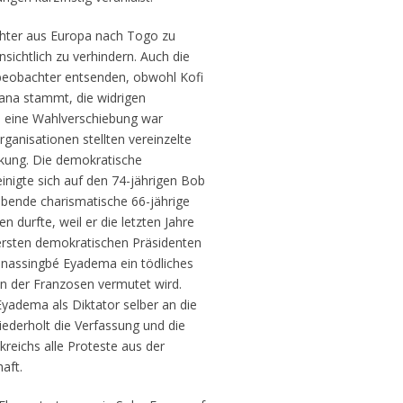
chter aus Europa nach Togo zu
sichtlich zu verhindern. Auch die
lbeobachter entsenden, obwohl Kofi
ana stammt, die widrigen
al eine Wahlverschiebung war
rganisationen stellten vereinzelte
kung. Die demokratische
inigte sich auf den 74-jährigen Bob
ebende charismatische 66-jährige
n durfte, weil er die letzten Jahre
 ersten demokratischen Präsidenten
Gnassingbé Eyadema ein tödliches
en der Franzosen vermutet wird.
Eyadema als Diktator selber an die
ederholt die Verfassung und die
reichs alle Proteste aus der
aft.