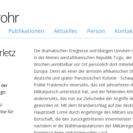
rohr
Publikationen
Aktuelles
Person
Kontak
letz
Die dramatischen Ereignisse und blutigen Unruhen 
in der kleinen westafrikanischen Republik Togo, die
Wochen unmittelbar vor Ort persönlich dort miterle
Europa. Denn als einer der ärmsten afrikanischen S
deutsche und später französischen Kolonie - Schaup
Politik Frankreichs einerseits, das seit Jahrzehnten 
 der
Militärputsch unterstützt hat, und der fehlenden Afr
ogo:
andererseits, das nun zur Zielscheibe der Angriffe 
l-
geworden ist. Mit dem Brandanschlag auf das deuts
tse für
Hauptstadt Lomé durch Angehörige des Militärs und
Botschaft, die den zurückgetretenen Innenminister
nachdem er die Wahlmanipulationen der Militärregie
Ereignisse ihren verhängnisvollen Lauf.